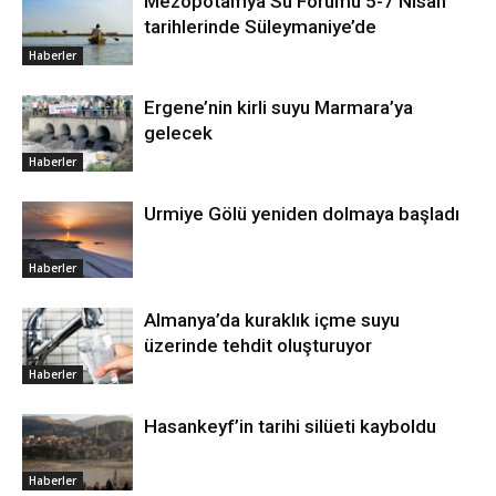
Mezopotamya Su Forumu 5-7 Nisan
tarihlerinde Süleymaniye’de
Haberler
Ergene’nin kirli suyu Marmara’ya
gelecek
Haberler
Urmiye Gölü yeniden dolmaya başladı
Haberler
Almanya’da kuraklık içme suyu
üzerinde tehdit oluşturuyor
Haberler
Hasankeyf’in tarihi silüeti kayboldu
Haberler