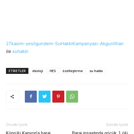
27kasim-yesilgundem-SuHakkiKampanyasi-AkgunIlhan
ile
suhakki
ETIKETLER
ekoloji
HES
özelleştirme
su hakkı
Önceki İçerik
Sonraki İçerik
Köprülü Kanyon’a baraj
Baraj inşaatında göçük: 1 ölü