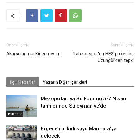
Önceki İçerik
Sonraki İçerik
Akarsularımız Kirlenmesin !
Trabzonspor’un HES projesine
Uzungöl’den tepki
İlgili Haberler
Yazarın Diğer İçerikleri
Mezopotamya Su Forumu 5-7 Nisan
tarihlerinde Süleymaniye’de
Haberler
Ergene’nin kirli suyu Marmara’ya
gelecek