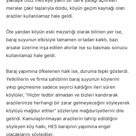
yaklaşık otuz metreye yakın bir dere yatağı açılırken
meralar çakıl taşlarıyla doldu, köyün geçim kaynağı olan
araziler kullanılamaz hale geldi.
Öte yandan köyün eski mezarlığı olarak bilinen yer ise,
baraj suyunun etkisiyle tamamen ortadan kalktı, bazı
arsalar üzerine inşa edilen ahırlar ise su basması sonucu
kullanılamaz hale geldi.
Baraj yapımına öfkelenen halk ise, duruma tepki gösterdi.
Yetkililerin ve firma sahibinin baraj suyunun köylerini
yıkıp geçmesine sadece seyirci kaldığını ileri süren
köylüler, “Hiçbir tedbir almadan ve bizleri kandırarak
arazilerinize herhangi bir zarar gelmeyeceğini söyleyerek
köylüyü mağdur ettiler” sözleriyle mağduriyetlerini dile
getirdi. Kamulaştırılmayan arazilerin tahrip edildiğini
söyleyen köy halkı, HES barajının yapımına engel
olacaklarını söylediler.