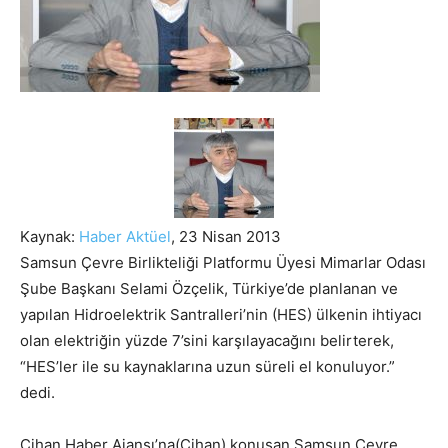
Kaynak:
Haber Aktüel
, 23 Nisan 2013
Samsun Çevre Birlikteliği Platformu Üyesi Mimarlar Odası
Şube Başkanı Selami Özçelik, Türkiye’de planlanan ve
yapılan Hidroelektrik Santralleri’nin (HES) ülkenin ihtiyacı
olan elektriğin yüzde 7’sini karşılayacağını belirterek,
“HES’ler ile su kaynaklarına uzun süreli el konuluyor.”
dedi.
Cihan Haber Ajansı’na(Cihan) konuşan Samsun Çevre