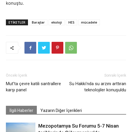
konuştu.
ETIKETLER
Barajlar
ekoloji
HES
mücadele
Önceki İçerik
Sonraki İçerik
Mut’ta çevre katili santrallere
Su Hakkı’nda su arzını arttıran
karşı panel
teknolojiler konuşuldu
İlgili Haberler
Yazarın Diğer İçerikleri
Mezopotamya Su Forumu 5-7 Nisan