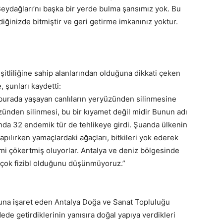
eydağları’nı başka bir yerde bulma şansımız yok. Bu
rdiğinizde bitmiştir ve geri getirme imkanınız yoktur.
şitliliğine sahip alanlarından olduğuna dikkati çeken
 şunları kaydetti:
burada yaşayan canlıların yeryüzünden silinmesine
üzünden silinmesi, bu bir kıyamet değil midir Bunun adı
nda 32 endemik tür de tehlikeye girdi. Şuanda ülkenin
apılırken yamaçlardaki ağaçları, bitkileri yok ederek
mi çökertmiş oluyorlar. Antalya ve deniz bölgesinde
 çok fizibl olduğunu düşünmüyoruz.”
ğuna işaret eden Antalya Doğa ve Sanat Topluluğu
ede getirdiklerinin yanısıra doğal yapıya verdikleri