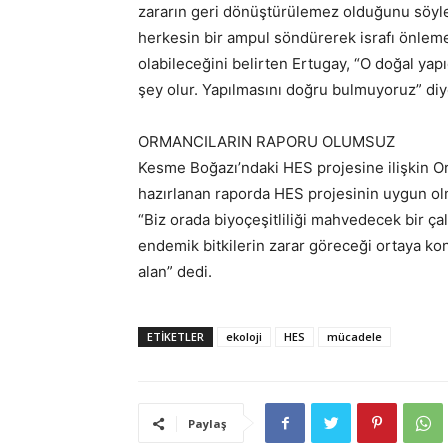
zararın geri dönüştürülemez olduğunu söyl
herkesin bir ampul söndürerek israfı önleme
olabileceğini belirten Ertugay, “O doğal yap
şey olur. Yapılmasını doğru bulmuyoruz” di
ORMANCILARIN RAPORU OLUMSUZ
Kesme Boğazı’ndaki HES projesine ilişkin O
hazırlanan raporda HES projesinin uygun ol
“Biz orada biyoçeşitliliği mahvedecek bir çal
endemik bitkilerin zarar göreceği ortaya kon
alan” dedi.
ETIKETLER
ekoloji
HES
mücadele
Paylaş