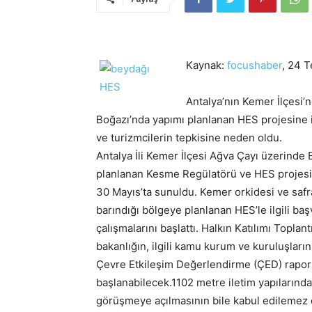
Kaynak:
focushaber
, 24 
Antalya’nın Kemer İlçesi’n
Boğazı’nda yapımı planlanan HES projesine il
ve turizmcilerin tepkisine neden oldu.
Antalya İli Kemer İlçesi Ağva Çayı üzerinde E
planlanan Kesme Regülatörü ve HES projesi il
30 Mayıs’ta sunuldu. Kemer orkidesi ve safra
barındığı bölgeye planlanan HES’le ilgili ba
çalışmalarını başlattı. Halkın Katılımı Topla
bakanlığın, ilgili kamu kurum ve kuruluşların
Çevre Etkileşim Değerlendirme (ÇED) rapo
başlanabilecek.1102 metre iletim yapıların
görüşmeye açılmasının bile kabul edilemez o