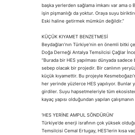
başka yerlerden sağlama imkanı var ama o B
işin pişmanlığı da yoktur. Oraya suyu birikti
Eski haline getirmek mümkün değildir.”
KÜÇÜK KIYAMET BENZETMESİ
Beydağları’nın Türkiye’nin en önemli bitki çe
Doğa Derneği Antalya Temsilcisi Çağlar İnce,
“Burada bir HES yapılması dünyada sadece 
sebep olacak bir projedir. Bir canlının yery
küçük kıyamettir. Bu projeyle Kesmeboğazı’
her yerinde yüzlerce HES yapılıyor. Bunlar y
girdiler. Suyu hapsetmeleriyle tüm ekosiste
kayaç yapısı olduğundan yapılan çalışmanın
‘HES YERİNE AMPUL SÖNDÜRÜN’
Türkiye’de enerji israfının çok yüksek oldu
Temsilcisi Cemal Ertugay, HES’lerin kısa vad