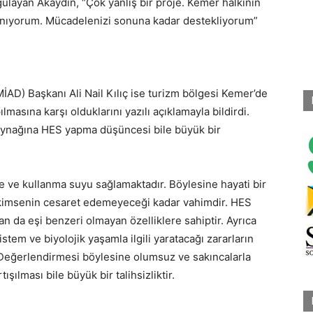
ulayan Akaydın, “Çok yanlış bir proje. Kemer halkının
nanıyorum. Mücadelenizi sonuna kadar destekliyorum”
AD) Başkanı Ali Nail Kılıç ise turizm bölgesi Kemer’de
masına karşı olduklarını yazılı açıklamayla bildirdi.
kaynağına HES yapma düşüncesi bile büyük bir
 ve kullanma suyu sağlamaktadır. Böylesine hayati bir
ç kimsenin cesaret edemeyeceği kadar vahimdir. HES
n da eşi benzeri olmayan özelliklere sahiptir. Ayrıca
em ve biyolojik yaşamla ilgili yaratacağı zararların
 Değerlendirmesi böylesine olumsuz ve sakıncalarla
şılması bile büyük bir talihsizliktir.