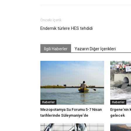
Önceki İçerik
Endemik türlere HES tehdidi
İlgili Haberler
Yazarın Diğer İçerikleri
Haberler
Haberler
Mezopotamya Su Forumu 5-7 Nisan
Ergene’nin k
tarihlerinde Süleymaniye’de
gelecek