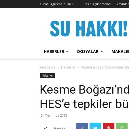
Cuma, Ağustos 7, 2026
Basın Açıklamaları
Yayınla
Su
Hakkı
Kampanyası
HABERLER
DOSYALAR
MAKALE
Ana Sayfa
Haberler
Kesme Boğazı’nda yapımı pla
Haberler
Kesme Boğazı’nd
HES’e tepkiler b
24 Temmuz 2013
Paylaş