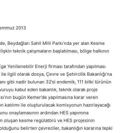
Temmuz 2013
de, Beydağları Sahil Milli Parkı’nda yer alan Kesme
işkin teknik çalışmaların başlatılması, bölge halkının
ge Yenilenebilir Enerji firması tarafından yapılması
e ilgili olarak dosya, Çevre ve Şehircilik Bakanlığı’na
nı gibi nadir bulunan 32’si endemik, 111 bitki türünün
şvuruyu kabul eden bakanlık, teknik olarak proje
ntısı’nın bugün Kemer’de yapılmasına karar veren
ın katılımı ile oluşturulacak komisyonun hazırlayacağı
runu onaylamasının ardından HES yapımına
dan oluşan kesme regülatörü ve HES projesinin
lduğunu belirten çevreciler, bakanlığın kararına tepki