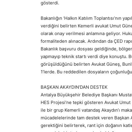
gösterdi.
Bakanlığın ‘Halkın Katılım Toplantısı’nın yapı
verdiğini belirten Kemerli avukat Umut Güneş,
olarak onay verilmesi anlamına geliyor. Huk
formaliteden alınacak. Ardından da ÇED rap
Bakanlık başvuru dosyası geldiğinde, bölgen
yapmayıp teknik startı verdi diye konuştu
görüşüldüğünü belirten Avukat Güneş, Bunl
1’lerde. Bu reddedilen dosyaların çoğunluğ
BAŞKAN AKAYDIN’DAN DESTEK
Antalya Büyükşehir Belediye Başkanı Musta
HES Projesi’ne tepki gösteren Avukat Umut
ile bir grup Kemerli vatandaş Akaydın’ı mak
mücadelelerinde tam destek veren Başkan Ak
gerektiğini belirterek, rant için doğanın ka