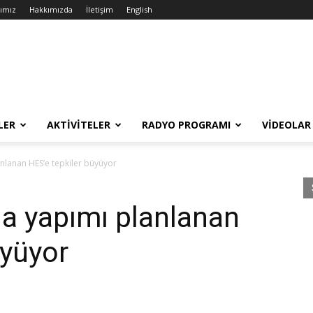
rımız
Hakkımızda
İletişim
English
LER
AKTIVITELER
RADYO PROGRAMI
VIDEOLAR
nlanan HES’e tepkiler büyüyor
a yapımı planlanan
üyüyor