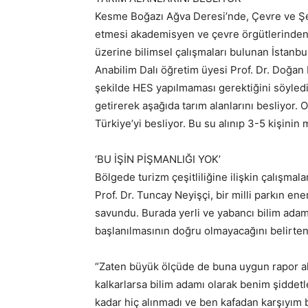
Kesme Boğazı Ağva Deresi’nde, Çevre ve Şeh
etmesi akademisyen ve çevre örgütlerinden 
üzerine bilimsel çalışmaları bulunan İstanbu
Anabilim Dalı öğretim üyesi Prof. Dr. Doğan 
şekilde HES yapılmaması gerektiğini söyledi.P
getirerek aşağıda tarım alanlarını besliyor. 
Türkiye’yi besliyor. Bu su alınıp 3-5 kişini
‘BU İŞİN PİŞMANLIĞI YOK’
Bölgede turizm çeşitliliğine ilişkin çalışma
Prof. Dr. Tuncay Neyişçi, bir milli parkın en
savundu. Burada yerli ve yabancı bilim adam
başlanılmasının doğru olmayacağını belirten P
“Zaten büyük ölçüde de buna uygun rapor a
kalkarlarsa bilim adamı olarak benim şiddetl
kadar hiç alınmadı ve ben kafadan karşıyım b