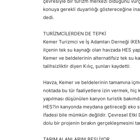
çevresiyle bir turizm merkezi olduğunu vurg
konuya gerekli duyarlılığı göstereceğine i
dedi.
TURİZMCİLERDEN DE TEPKİ
Kemer Turizmci ve İş Adamları Derneği (KEMİ
ilçenin tek su kaynağı olan havzada HES yapıl
Kemer ve beldelerinin alternatifsiz tek su 
talihsizliktir diyen Kılıç, şunları kaydetti:
Havza, Kemer ve beldelerinin tamamına içme
noktada bu tür faaliyetlere izin vermek, hi
yapılması düşünülen kanyon turistik bakımda
HES?in kanyonda meydana getireceği eko sist
ifadesi bile mümkün değildir. Çevresel Etki
dolu bir projenin bırakın gerçekleşmesini tartı
TARIM ALANLARINI BESLİYOR