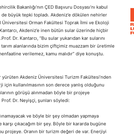
ircilik Bakanlığı’nın ÇED Başvuru Dosyası’nı kabul
de büyük tepki topladı. Akdeniz’e dökülen nehirler
l Üniversitesi Orman Fakültesi Toprak İlmi ve Ekoloji
Kantarcı, Akdeniz’e inen bütün sular üzerinde hiçbir
rof. Dr. Kantarcı, “Bu sular yukarıdan kar sularını
O tarım alanlarında bizim çiftçimiz muazzam bir üretimle
n menfaatine verilemez, kamu malıdır” diye konuştu.
lar yürüten Akdeniz Üniversitesi Turizm Fakültesi’nden
erji için kullanılmasının son derece yanlış olduğunu
larının görüşü alınmadan böyle bir projeye
rof. Dr. Neyişçi, şunları söyledi:
lınamayacak ve böyle bir şey olmadan yapmaya
e karşı çıkacağım bir şey. Böyle bir kararda bugüne
u projeye. Oranın bir turizm değeri de var. Enerjiyi