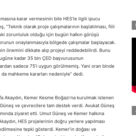
lmasına karar vermesinin bile HES’le ilgili ipucu
 “Teknik olarak proje çalışmalarının başlatılması, fiili
uki zorunluluk olduğu için bugün halkın görüşü
orunun onaylanmasıyla bölgede çalışmalar başlayacak.
in önemini dikkate alıp projeyi reddedebilirdi. Bunu
. Bugüne kadar 35 bin ÇED başvurusunun
ardan sadece 75’i uygun görülmemiş. Yani oran binde
u da mahkeme kararları nedeniyle” dedi.
fa Akaydın, Kemer Kesme Boğazı’na kurulmak istenen
 Güneş ve çevrecilere tam destek verdi. Avukat Güneş
amında ziyaret etti. Umut Güneş ve Kemer halkına
aydın, HES projelerinin doğru yerlere yapılması
tledilmesine tepki gösterdi. Kemer’in doğası ve