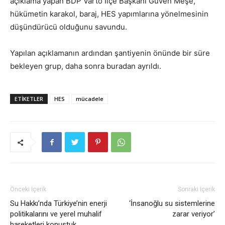
açıklama yapan BDP Varto İlçe Başkanı Güven Meşe,
hükümetin karakol, baraj, HES yapımlarına yönelmesinin
düşündürücü olduğunu savundu.
Yapılan açıklamanın ardından şantiyenin önünde bir süre
bekleyen grup, daha sonra buradan ayrıldı.
ETIKETLER
HES
mücadele
Önceki İçerik
Sonraki İçerik
Su Hakkı’nda Türkiye’nin enerji
‘İnsanoğlu su sistemlerine
politikalarını ve yerel muhalif
zarar veriyor’
hareketleri konuştuk