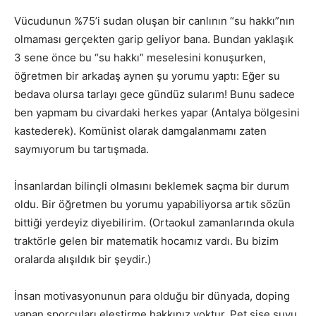
Vücudunun %75’i sudan oluşan bir canlının “su hakkı”nın
olmaması gerçekten garip geliyor bana. Bundan yaklaşık
3 sene önce bu “su hakkı” meselesini konuşurken,
öğretmen bir arkadaş aynen şu yorumu yaptı: Eğer su
bedava olursa tarlayı gece gündüz sularım! Bunu sadece
ben yapmam bu civardaki herkes yapar (Antalya bölgesini
kastederek). Komünist olarak damgalanmamı zaten
saymıyorum bu tartışmada.
İnsanlardan bilinçli olmasını beklemek saçma bir durum
oldu. Bir öğretmen bu yorumu yapabiliyorsa artık sözün
bittiği yerdeyiz diyebilirim. (Ortaokul zamanlarında okula
traktörle gelen bir matematik hocamız vardı. Bu bizim
oralarda alışıldık bir şeydir.)
İnsan motivasyonunun para olduğu bir dünyada, doping
yapan sporcuları eleştirme hakkınız yoktur. Pet şişe suyu