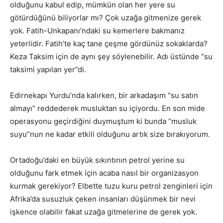
olduğunu kabul edip, mümkün olan her yere su
götürdüğünü biliyorlar mı? Çok uzağa gitmenize gerek
yok. Fatih-Unkapanı’ndaki su kemerlere bakmanız
yeterlidir. Fatih’te kaç tane çeşme gördünüz sokaklarda?
Keza Taksim için de aynı şey söylenebilir. Adı üstünde “su
taksimi yapılan yer”di.
Edirnekapı Yurdu’nda kalırken, bir arkadaşım “su satın
almayı” reddederek musluktan su içiyordu. En son mide
operasyonu geçirdiğini duymuştum ki bunda “musluk
suyu”nun ne kadar etkili olduğunu artık size bırakıyorum.
Ortadoğu’daki en büyük sıkıntının petrol yerine su
olduğunu fark etmek için acaba nasıl bir organizasyon
kurmak gerekiyor? Elbette tuzu kuru petrol zenginleri için
Afrika’da susuzluk çeken insanları düşünmek bir nevi
işkence olabilir fakat uzağa gitmelerine de gerek yok.