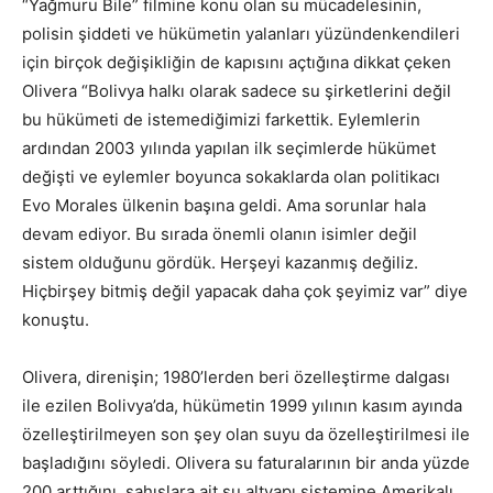
“Yağmuru Bile” filmine konu olan su mücadelesinin,
polisin şiddeti ve hükümetin yalanları yüzündenkendileri
için birçok değişikliğin de kapısını açtığına dikkat çeken
Olivera “Bolivya halkı olarak sadece su şirketlerini değil
bu hükümeti de istemediğimizi farkettik. Eylemlerin
ardından 2003 yılında yapılan ilk seçimlerde hükümet
değişti ve eylemler boyunca sokaklarda olan politikacı
Evo Morales ülkenin başına geldi. Ama sorunlar hala
devam ediyor. Bu sırada önemli olanın isimler değil
sistem olduğunu gördük. Herşeyi kazanmış değiliz.
Hiçbirşey bitmiş değil yapacak daha çok şeyimiz var” diye
konuştu.
Olivera, direnişin; 1980’lerden beri özelleştirme dalgası
ile ezilen Bolivya’da, hükümetin 1999 yılının kasım ayında
özelleştirilmeyen son şey olan suyu da özelleştirilmesi ile
başladığını söyledi. Olivera su faturalarının bir anda yüzde
200 arttığını, şahıslara ait su altyapı sistemine Amerikalı