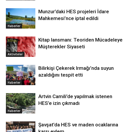
Munzur’daki HES projeleri İdare
Mahkemesi’nce iptal edildi
Haberler
Kitap lansmanı: Teoriden Mücadeleye
Müşterekler Siyaseti
Aktiviteler
Bilirkişi Çekerek Irmağı’nda suyun
azaldığını tespit etti
Haberler
Artvin Camili’de yapılmak istenen
HES’e izin çıkmadı
Haberler
Şavşat’da HES ve maden ocaklarına
karşı eylem