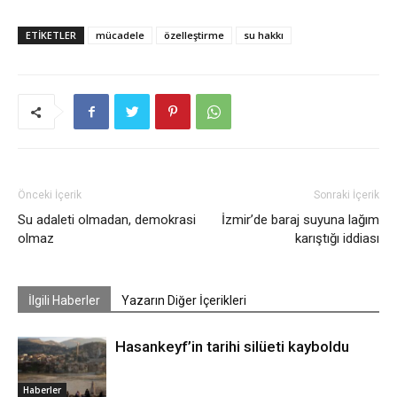
ETIKETLER
mücadele
özelleştirme
su hakkı
Önceki İçerik
Sonraki İçerik
Su adaleti olmadan, demokrasi
İzmir’de baraj suyuna lağım
olmaz
karıştığı iddiası
İlgili Haberler
Yazarın Diğer İçerikleri
Hasankeyf’in tarihi silüeti kayboldu
Haberler