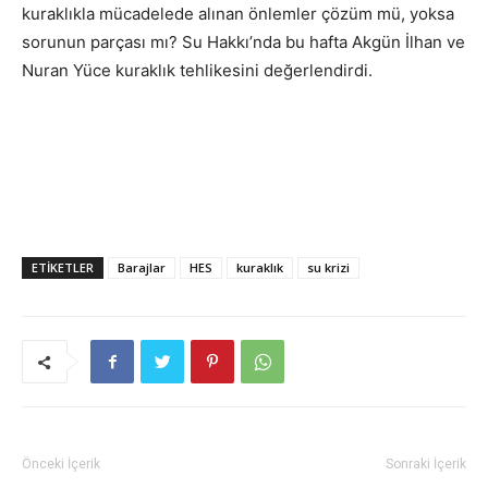
kuraklıkla mücadelede alınan önlemler çözüm mü, yoksa
sorunun parçası mı? Su Hakkı’nda bu hafta Akgün İlhan ve
Nuran Yüce kuraklık tehlikesini değerlendirdi.
ETIKETLER
Barajlar
HES
kuraklık
su krizi
Önceki İçerik
Sonraki İçerik