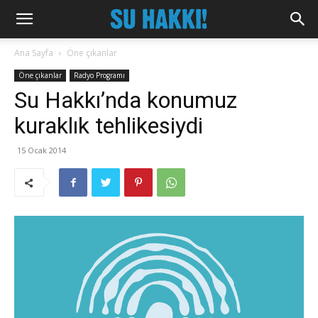
Ana Sayfa
Öne çıkanlar
Öne çıkanlar
Radyo Programı
Su Hakkı’nda konumuz
kuraklık tehlikesiydi
15 Ocak 2014