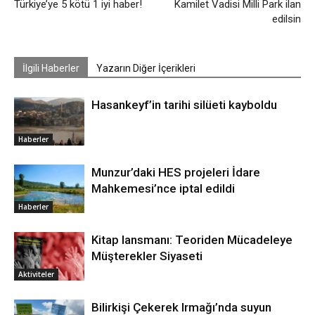
Türkiye’ye 5 kötü 1 iyi haber!
Kamilet Vadisi Milli Park ilan
edilsin
İlgili Haberler
Yazarın Diğer İçerikleri
Hasankeyf’in tarihi silüeti kayboldu
Haberler
Munzur’daki HES projeleri İdare
Mahkemesi’nce iptal edildi
Haberler
Kitap lansmanı: Teoriden Mücadeleye
Müşterekler Siyaseti
Aktiviteler
Bilirkişi Çekerek Irmağı’nda suyun