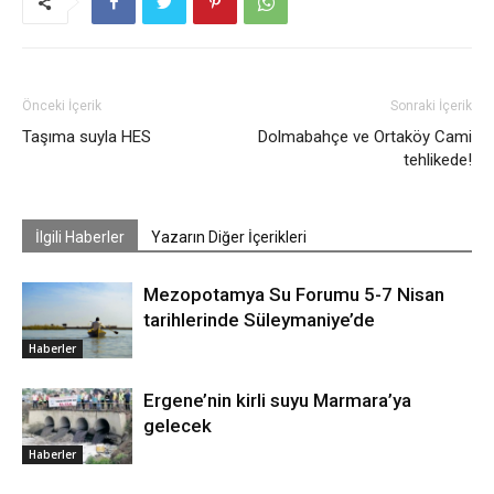
Önceki İçerik
Sonraki İçerik
Taşıma suyla HES
Dolmabahçe ve Ortaköy Cami
tehlikede!
İlgili Haberler
Yazarın Diğer İçerikleri
Mezopotamya Su Forumu 5-7 Nisan
tarihlerinde Süleymaniye’de
Haberler
Ergene’nin kirli suyu Marmara’ya
gelecek
Haberler