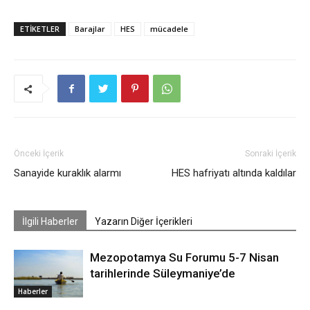
ETIKETLER
Barajlar
HES
mücadele
Önceki İçerik
Sonraki İçerik
Sanayide kuraklık alarmı
HES hafriyatı altında kaldılar
İlgili Haberler
Yazarın Diğer İçerikleri
Mezopotamya Su Forumu 5-7 Nisan
tarihlerinde Süleymaniye’de
Haberler