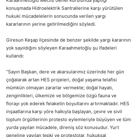
Karaahmetoğlu Meclis Genel Kurulunda yaptığı
konuşmada Hidroelektrik Santrallerine karşı yürütülen
hukuki mücadelelerin sonucunda verilen yargı
kararlarının yerine getirilmediğini söyledi.
Giresun Keşap ilçesinde de benzer şekilde yargı kararının
yok sayıldığını söyleyen Karaahmetoğlu şu ifadeleri
kullandı:
“Sayın Başkan, dere ve akarsularımız üzerinde her gün
çoğalarak artan HES projeleri, doğal yaşama telafisi
mümkün olmayan zararlar vermekte; doğal hayatı,
zenginlikleri, ülkemize ve bölgemize özgü fauna ve
florayı yok ederek felaketin boyutlarını artırmaktadır. HES
inşaatlarına karşı yöre halkıyla başlayan, çevre ve sivil
toplum örgütlerinin protesto eylemleriyle büyüyen ve tüm
yurda yayılan mücadele, direniş söz konusudur. Yurt
geneline yayılan tepki ve protestolar, hukuksal