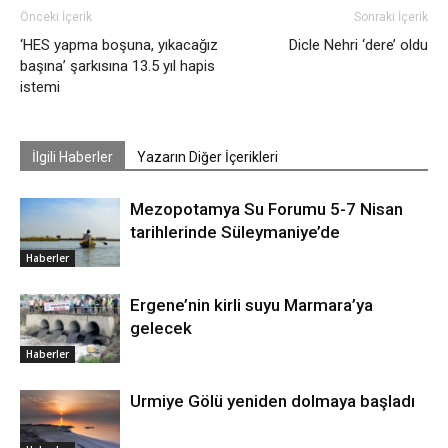
Önceki İçerik
Sonraki İçerik
‘HES yapma boşuna, yıkacağız
Dicle Nehri ‘dere’ oldu
başına’ şarkısına 13.5 yıl hapis
istemi
İlgili Haberler
Yazarın Diğer İçerikleri
Mezopotamya Su Forumu 5-7 Nisan
tarihlerinde Süleymaniye’de
Haberler
Ergene’nin kirli suyu Marmara’ya
gelecek
Haberler
Urmiye Gölü yeniden dolmaya başladı