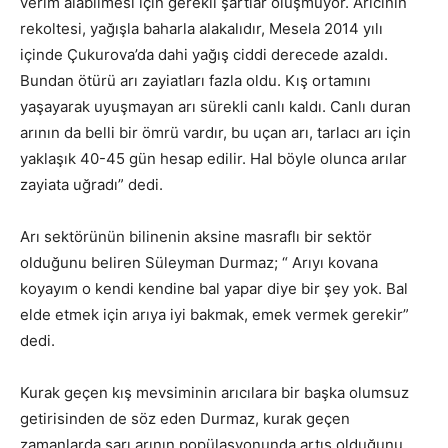
verim alabilmesi için gerekli şartlar oluşmuyor. Arıcının
rekoltesi, yağışla baharla alakalıdır, Mesela 2014 yılı
içinde Çukurova’da dahi yağış ciddi derecede azaldı.
Bundan ötürü arı zayiatları fazla oldu. Kış ortamını
yaşayarak uyuşmayan arı sürekli canlı kaldı. Canlı duran
arının da belli bir ömrü vardır, bu uçan arı, tarlacı arı için
yaklaşık 40-45 gün hesap edilir. Hal böyle olunca arılar
zayiata uğradı” dedi.
Arı sektörünün bilinenin aksine masraflı bir sektör
olduğunu beliren Süleyman Durmaz; “ Arıyı kovana
koyayım o kendi kendine bal yapar diye bir şey yok. Bal
elde etmek için arıya iyi bakmak, emek vermek gerekir”
dedi.
Kurak geçen kış mevsiminin arıcılara bir başka olumsuz
getirisinden de söz eden Durmaz, kurak geçen
zamanlarda sarı arının popülasyonunda artış olduğunu,