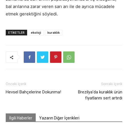
bal arılarına zarar veren sarı arı ile de ayrıca mücadele
etmek gerektiğini söyledi.
ETIKETLER
ekoloji
kuraklık
Önceki İçerik
Sonraki İçerik
Hevsel Bahçelerine Dokunma!
Brezilya’da kuraklık ürün
fiyatlarını sert artırdı
İlgili Haberler
Yazarın Diğer İçerikleri