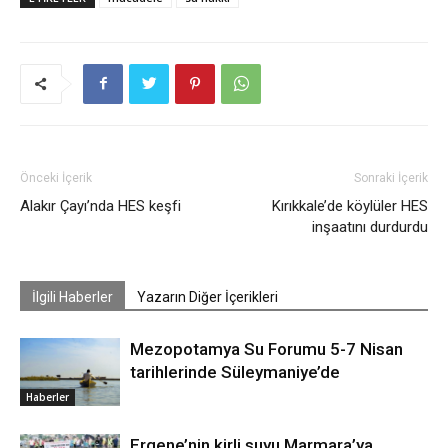
Önceki İçerik
Sonraki İçerik
Alakır Çayı’nda HES keşfi
Kırıkkale’de köylüler HES
inşaatını durdurdu
İlgili Haberler
Yazarın Diğer İçerikleri
Mezopotamya Su Forumu 5-7 Nisan
tarihlerinde Süleymaniye’de
Haberler
Ergene’nin kirli suyu Marmara’ya