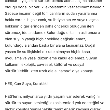
canlıların yaşamını sürdürebilmek adına ulaşma hakkının
olduğu doğal bir varlık, ekosistemin vazgeçilmez hakkıdır.
Sadece insanın değil tüm canlıların sudan yararlanma
hakkı vardır. Hiçbir canlı, su ihtiyacının ve suya ulaşma
hakkının diğerlerinden daha öncelikli olduğunu ileri
süremez, iddia edemez.Bulunduğu ortamın asli unsuru
olan suyun yatağı hiçbir şekilde değiştirilemez,
bulunduğu alandan başka bir alana taşınamaz. Doğal
yaşam ile su ilişkisini dikkate almayan hiçbir karar,
uygulama ve yasal düzenleme kabul edilemez. Suyun
kullanımı ekolojik, çevresel, kültürel ve sosyal
sürdürülebilirlikten uzak ele alınamaz” diye konuştu.
HES, Can Suyu, Kuraklık!
HES’lerin, milyonlarca yıldır yaşamı var ederek varlığını
sürdüren suyun beslediği ekosistemleri yok edeceğini ve
hiçbir koşulda ‘yenilenebilir temiz enerji’ kaynağı olarak