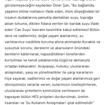
görülemeyeceğini kaydeden Ömer Şan, “Bu bağlamda,
yaşamın bitme noktasını ifade eden, ölüm döşeğindeki bir
insanın dudaklarına pamukla damlatılan suyu, toprağa
atılan tohuma, dikilen fidana verilen bir bardak suyu ifade
eden ‘Can Suyu’ kavramı kesinlikle kabul edilemez! Bütün
dere ve vadilerimiz, doğal yaşam alanlarımız, su
varlıklarımız ivedilikle koruma altına alınmalıdır.Kuraklık ve
susuzluk sorunu, derelerin ve akarsuların önündeki
bentlerin kaldırılarak, hapsedildikleri tünellerden
kurtulması ve kendi yataklarında özgürce akmasıyla
ortadan kalkacaktır. Anayasayı, hukuku, uluslararası
anlaşmaları, yasa ve yönetmelikler ile yargı kararlarını
hiçe sayarak, vadilerimiz ve doğal yaşam alanlarımıza geri
dönüşümsüz zararlar veren; sularımızın özelleştirilerek,
uluslararası şirketlerin kontrolüne verilmesini de
kapsayan bütün HES projeleri durdurulmalı, üretim
lisansları ve ‘Su Kullanım Anlaşmaları’ iptal edilmelidir”