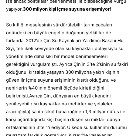
ise ancak politikalar belirlenmesi ile olabileceğine vurgu
yapıyor.
300 milyon kişi içme suyuna erişemiyor!
Su kıtlığı meselesinin sürdürülebilir tarım çabaları
önündeki en büyük engel olduğunun yetkililer de
farkında. 2012’de Çin Su Kaynakları Yardımcı Bakanı Hu
Siyi, tehlikeli seviyede olan su kaynakları dolayısıyla su
yönetiminde daha sıkı bir model benimsemeleri
gerektiğini vurgulamıştı. Ayrıca Çin’in 3’te 2’sinin su fakiri
olduğunu, kırsalda yaşayan 300 milyona yakın kişinin
güvenilir içme suyuna erişiminin kısıtlı olduğunu ve
nehirlerin %40’ının önemli ölçüde kirletildiğini
belirtmişti.
Ayrıca Çin, dünyanın en büyük kendini
yenileyebilir su kaynaklarına (nehirler ve şelaleler
aracılığıyla) sahip fakat buna rağmen 1,3 milyar nüfus ile
karşılaştırıldığında kişi başına düşen su miktarı dünya
ortalamasının 3’te 1’i ediyor. Ülkede su kullanımı durumu
muazzam farklılık gösteriyor. Kuzey’de yaşayanlar