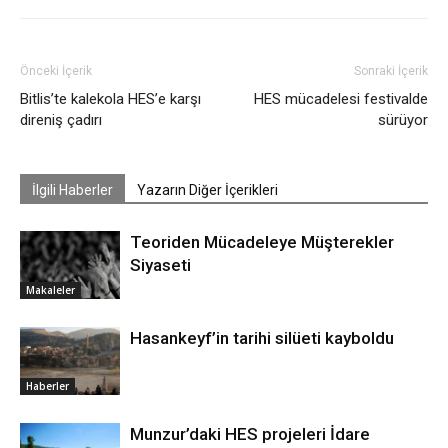
Önceki İçerik
Sonraki İçerik
Bitlis’te kalekola HES’e karşı
HES mücadelesi festivalde
direniş çadırı
sürüyor
İlgili Haberler
Yazarın Diğer İçerikleri
Teoriden Mücadeleye Müşterekler
Siyaseti
Makaleler
Hasankeyf’in tarihi silüeti kayboldu
Haberler
Munzur’daki HES projeleri İdare