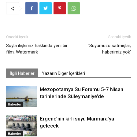
Önceki İçerik
Sonraki İçerik
Suyla ilişkimiz hakkında yeni bir
‘Suyumuzu satmışlar,
film: Watermark
haberimiz yok’
İlgili Haberler
Yazarın Diğer İçerikleri
Mezopotamya Su Forumu 5-7 Nisan
tarihlerinde Süleymaniye’de
Haberler
Ergene’nin kirli suyu Marmara’ya
gelecek
Haberler