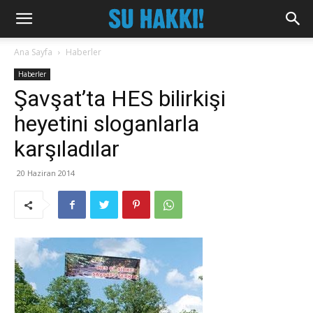
Ana Sayfa
Haberler
Haberler
Şavşat’ta HES bilirkişi
heyetini sloganlarla
karşıladılar
20 Haziran 2014