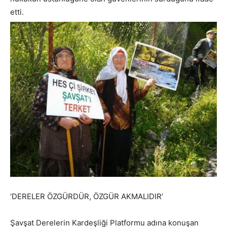
etti.
‘DERELER ÖZGÜRDÜR, ÖZGÜR AKMALIDIR’
Şavşat Derelerin Kardeşliği Platformu adına konuşan