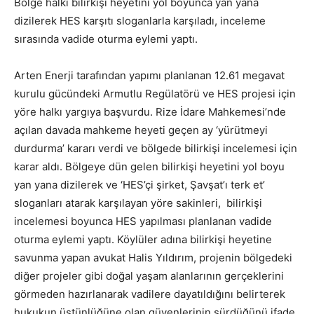
Bölge halkı bilirkişi heyetini yol boyunca yan yana
dizilerek HES karşıtı sloganlarla karşıladı, inceleme
sırasında vadide oturma eylemi yaptı.
Arten Enerji tarafından yapımı planlanan 12.61 megavat
kurulu gücündeki Armutlu Regülatörü ve HES projesi için
yöre halkı yargıya başvurdu. Rize İdare Mahkemesi’nde
açılan davada mahkeme heyeti geçen ay ‘yürütmeyi
durdurma’ kararı verdi ve bölgede bilirkişi incelemesi için
karar aldı. Bölgeye dün gelen bilirkişi heyetini yol boyu
yan yana dizilerek ve ‘HES’çi şirket, Şavşat’ı terk et’
sloganları atarak karşılayan yöre sakinleri, bilirkişi
incelemesi boyunca HES yapılması planlanan vadide
oturma eylemi yaptı. Köylüler adına bilirkişi heyetine
savunma yapan avukat Halis Yıldırım, projenin bölgedeki
diğer projeler gibi doğal yaşam alanlarının gerçeklerini
görmeden hazırlanarak vadilere dayatıldığını belirterek
hukukun üstünlüğüne olan güvenlerinin sürdüğünü ifade