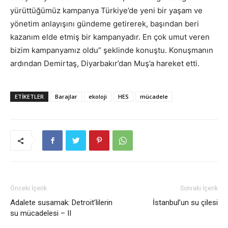
yürüttüğümüz kampanya Türkiye’de yeni bir yaşam ve
yönetim anlayışını gündeme getirerek, başından beri
kazanım elde etmiş bir kampanyadır. En çok umut veren
bizim kampanyamız oldu” şeklinde konuştu. Konuşmanın
ardından Demirtaş, Diyarbakır’dan Muş’a hareket etti.
ETIKETLER
Barajlar
ekoloji
HES
mücadele
Önceki İçerik
Sonraki İçerik
Adalete susamak: Detroit’lilerin
İstanbul’un su çilesi
su mücadelesi – II