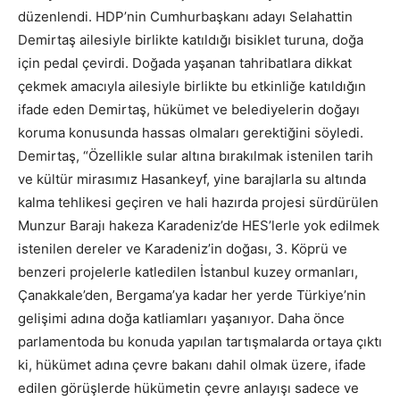
düzenlendi. HDP’nin Cumhurbaşkanı adayı Selahattin
Demirtaş ailesiyle birlikte katıldığı bisiklet turuna, doğa
için pedal çevirdi. Doğada yaşanan tahribatlara dikkat
çekmek amacıyla ailesiyle birlikte bu etkinliğe katıldığın
ifade eden Demirtaş, hükümet ve belediyelerin doğayı
koruma konusunda hassas olmaları gerektiğini söyledi.
Demirtaş, “Özellikle sular altına bırakılmak istenilen tarih
ve kültür mirasımız Hasankeyf, yine barajlarla su altında
kalma tehlikesi geçiren ve hali hazırda projesi sürdürülen
Munzur Barajı hakeza Karadeniz’de HES’lerle yok edilmek
istenilen dereler ve Karadeniz’in doğası, 3. Köprü ve
benzeri projelerle katledilen İstanbul kuzey ormanları,
Çanakkale’den, Bergama’ya kadar her yerde Türkiye’nin
gelişimi adına doğa katliamları yaşanıyor. Daha önce
parlamentoda bu konuda yapılan tartışmalarda ortaya çıktı
ki, hükümet adına çevre bakanı dahil olmak üzere, ifade
edilen görüşlerde hükümetin çevre anlayışı sadece ve