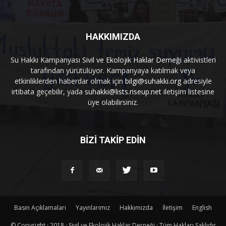
HAKKIMIZDA
Su Hakkı Kampanyası
Sivil ve Ekolojik Haklar Derneği
aktivistleri
tarafından yürütülüyor. Kampanyaya katılmak veya
etkinliklerden haberdar olmak için
bilgi@suhakki.org
adresiyle
irtibata geçebilir, yada
suhakki@lists.riseup.net
iletişim listesine
üye olabilirsiniz.
BİZİ TAKİP EDİN
Basın Açıklamaları
Yayınlarımız
Hakkımızda
İletişim
English
© Copyright · 2018 · Sivil ve Ekolojik Haklar Derneği · Tüm Hakları Saklıdır