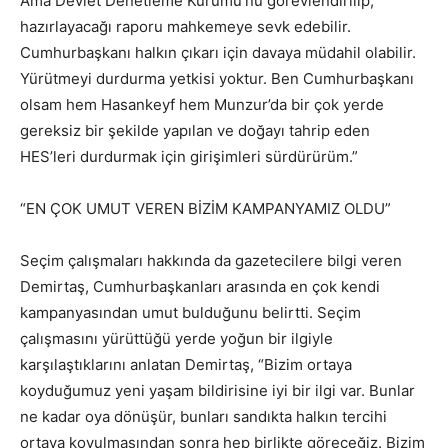
Ama Devlet Denetleme Kurumu’nu görevlendirilip,
hazırlayacağı raporu mahkemeye sevk edebilir.
Cumhurbaşkanı halkın çıkarı için davaya müdahil olabilir.
Yürütmeyi durdurma yetkisi yoktur. Ben Cumhurbaşkanı
olsam hem Hasankeyf hem Munzur’da bir çok yerde
gereksiz bir şekilde yapılan ve doğayı tahrip eden
HES’leri durdurmak için girişimleri sürdürürüm.”
“EN ÇOK UMUT VEREN BİZİM KAMPANYAMIZ OLDU”
Seçim çalışmaları hakkında da gazetecilere bilgi veren
Demirtaş, Cumhurbaşkanları arasında en çok kendi
kampanyasından umut bulduğunu belirtti. Seçim
çalışmasını yürüttüğü yerde yoğun bir ilgiyle
karşılaştıklarını anlatan Demirtaş, “Bizim ortaya
koyduğumuz yeni yaşam bildirisine iyi bir ilgi var. Bunlar
ne kadar oya dönüşür, bunları sandıkta halkın tercihi
ortaya koyulmasından sonra hep birlikte göreceğiz. Bizim