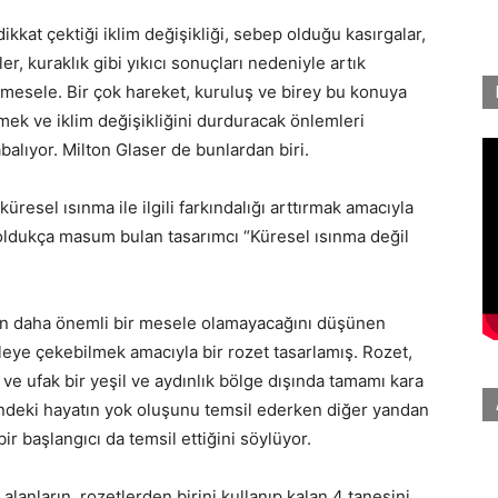
 dikkat çektiği iklim değişikliği, sebep olduğu kasırgalar,
ler, kuraklık gibi yıkıcı sonuçları nedeniyle artık
esele. Bir çok hareket, kuruluş ve birey bu konuya
lmek ve iklim değişikliğini durduracak önlemleri
balıyor. Milton Glaser de bunlardan biri.
resel ısınma ile ilgili farkındalığı arttırmak amacıyla
i oldukça masum bulan tasarımcı “Küresel ısınma değil
n daha önemli bir mesele olamayacağını düşünen
leye çekebilmek amacıyla bir rozet tasarlamış. Rozet,
 ufak bir yeşil ve aydınlık bölge dışında tamamı kara
ndeki hayatın yok oluşunu temsil ederken diğer yandan
r başlangıcı da temsil ettiğini söylüyor.
n alanların, rozetlerden birini kullanıp kalan 4 tanesini