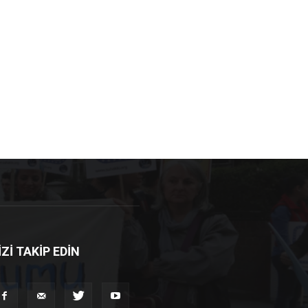
İZİ TAKİP EDİN