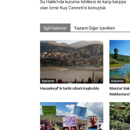
Su Hakkı’nda kuruma tehlikesi ile karşı karşıya
olan İzmir Kuş Cenneti’ni konuştuk
İlgili Haberler
Yazarın Diğer İçerikleri
Haberler
Haberler
Hasankeyf’in tarihi silüeti kayboldu
Munzur’daki
Mahkemesi’n