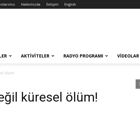
ınlarımız
Hakkımızda
İletişim
English
LER
AKTIVITELER
RADYO PROGRAMI
VIDEOLAR
sel ölüm!
eğil küresel ölüm!