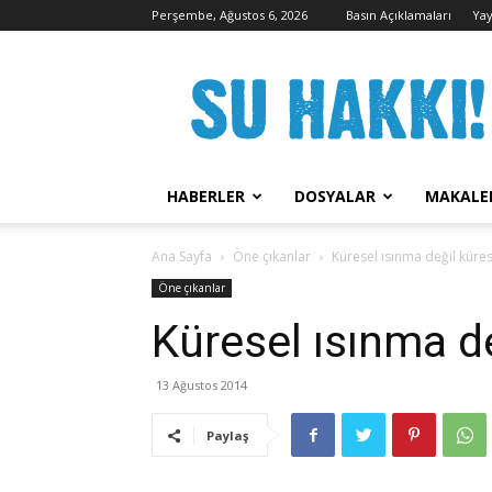
Perşembe, Ağustos 6, 2026
Basın Açıklamaları
Yay
Su
Hakkı
Kampanyası
HABERLER
DOSYALAR
MAKALE
Ana Sayfa
Öne çıkanlar
Küresel ısınma değil küre
Öne çıkanlar
Küresel ısınma d
13 Ağustos 2014
Paylaş