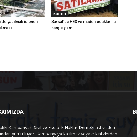
Haberler
i’de yapılmak istenen
Şavşat’da HES ve maden ocaklarına
çıkmadı
karşı eylem
KKIMIZDA
B
akkı Kampanyası
Sivil ve Ekolojik Haklar Derneği
aktivistleri
fından yürütülüyor. Kampanyaya katılmak veya etkinliklerden