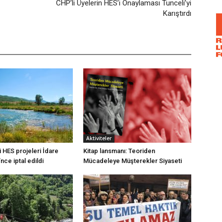
CHP’li Üyelerin HES’i Onaylaması Tunceli’yi
Karıştırdı
Aktiviteler
 HES projeleri İdare
Kitap lansmanı: Teoriden
ce iptal edildi
Mücadeleye Müşterekler Siyaseti