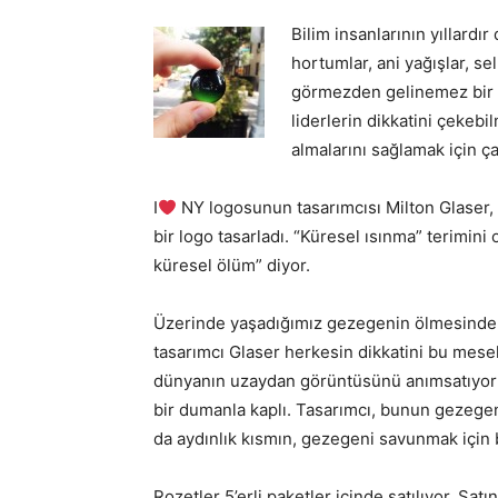
Bilim insanlarının yıllardır
hortumlar, ani yağışlar, sel
görmezden gelinemez bir m
liderlerin dikkatini çekebi
almalarını sağlamak için ça
I
NY logosunun tasarımcısı Milton Glaser, kü
bir logo tasarladı. “Küresel ısınma” terimin
küresel ölüm” diyor.
Üzerinde yaşadığımız gezegenin ölmesinde
tasarımcı Glaser herkesin dikkatini bu mese
dünyanın uzaydan görüntüsünü anımsatıyor ve
bir dumanla kaplı. Tasarımcı, bunun gezege
da aydınlık kısmın, gezegeni savunmak için bi
Rozetler 5’erli paketler içinde satılıyor. Satı