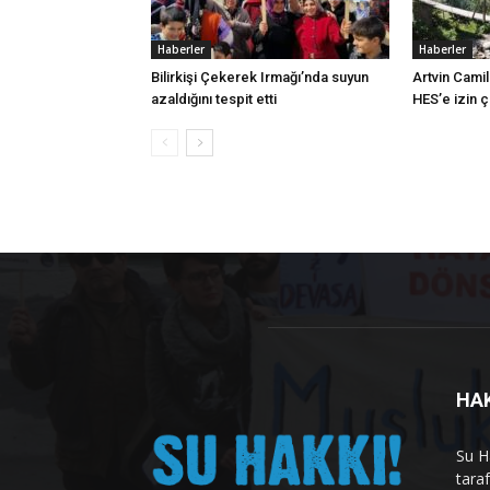
Haberler
Haberler
Bilirkişi Çekerek Irmağı’nda suyun
Artvin Camil
azaldığını tespit etti
HES’e izin 
HA
Su H
tara