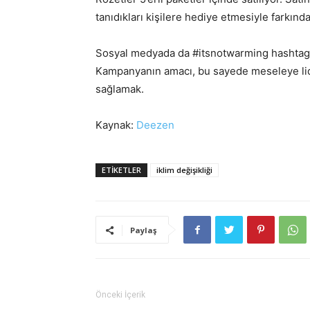
tanıdıkları kişilere hediye etmesiyle farkında
Sosyal medyada da #itsnotwarming hashtag’i i
Kampanyanın amacı, bu sayede meseleye lid
sağlamak.
Kaynak:
Deezen
ETIKETLER
iklim değişikliği
Paylaş
Önceki İçerik