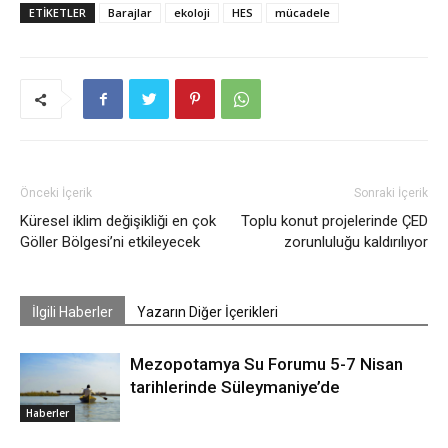
ETIKETLER
Barajlar
ekoloji
HES
mücadele
Önceki İçerik
Sonraki İçerik
Küresel iklim değişikliği en çok
Toplu konut projelerinde ÇED
Göller Bölgesi’ni etkileyecek
zorunluluğu kaldırılıyor
İlgili Haberler
Yazarın Diğer İçerikleri
Mezopotamya Su Forumu 5-7 Nisan
tarihlerinde Süleymaniye’de
Haberler