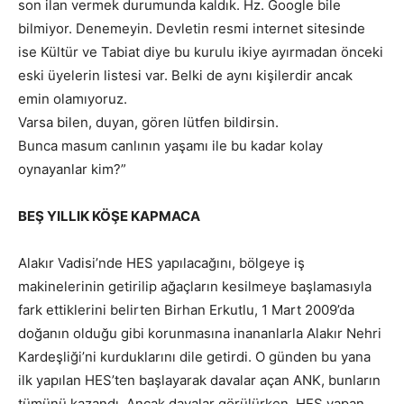
son ilan vermek durumunda kaldık. Hz. Google bile
bilmiyor. Denemeyin. Devletin resmi internet sitesinde
ise Kültür ve Tabiat diye bu kurulu ikiye ayırmadan önceki
eski üyelerin listesi var. Belki de aynı kişilerdir ancak
emin olamıyoruz.
Varsa bilen, duyan, gören lütfen bildirsin.
Bunca masum canlının yaşamı ile bu kadar kolay
oynayanlar kim?”
BEŞ YILLIK KÖŞE KAPMACA
Alakır Vadisi’nde HES yapılacağını, bölgeye iş
makinelerinin getirilip ağaçların kesilmeye başlamasıyla
fark ettiklerini belirten Birhan Erkutlu, 1 Mart 2009’da
doğanın olduğu gibi korunmasına inananlarla Alakır Nehri
Kardeşliği’ni kurduklarını dile getirdi. O günden bu yana
ilk yapılan HES’ten başlayarak davalar açan ANK, bunların
tümünü kazandı. Ancak davalar görülürken, HES yapan