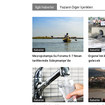
İlgili Haberler
Yazarın Diğer İçerikleri
Haberler
Haberler
Mezopotamya Su Forumu 5-7 Nisan
Ergene’nin k
tarihlerinde Süleymaniye’de
gelecek
Haberler
Haberler