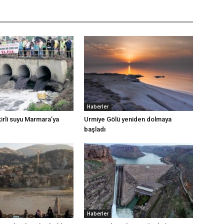
Haberler
irli suyu Marmara’ya
Urmiye Gölü yeniden dolmaya
başladı
Haberler