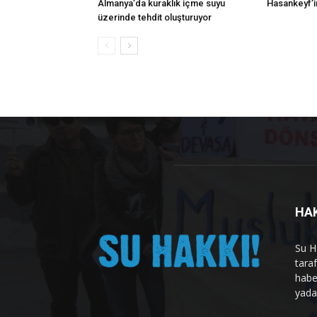
Almanya’da kuraklık içme suyu
Hasankeyf’in
üzerinde tehdit oluşturuyor
HA
Su H
tara
habe
yad