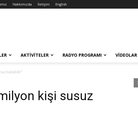
ımız
Hakkımızda
İletişim
English
LER
AKTIVITELER
RADYO PROGRAMI
VIDEOLAR
suz kalabilir”
milyon kişi susuz