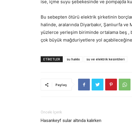
ise, içme suyu şebekesinde ve pompajda kull
Bu sebepten ötürü elektrik şirketinin borçla
halinde, aralarında Diyarbakır, Şanlıurfa ve 
yüzlerce yerleşim biriminde ortalama beş , 
çok büyük mağduriyetlere yol açabileceğine d
ETIKETLER
su hakkı
su ve elektrik kesintileri
Paylaş
Önceki İçerik
Hasankeyf sular altında kalırken