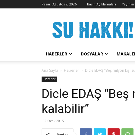
Pazar, Ağustos 9, 2026
Basın Açıklamaları
Yayınlar
Su
Hakkı
Kampanyası
HABERLER
DOSYALAR
MAKALE
Ana Sayfa
Haberler
Dicle EDAŞ “Beş milyon kişi su
Haberler
Dicle EDAŞ “Beş 
kalabilir”
12 Ocak 2015
Paylaş