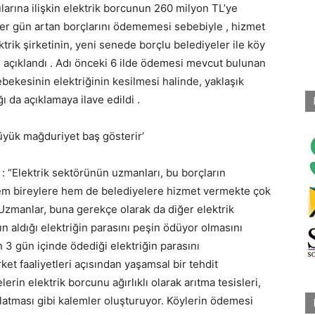
ularına ilişkin elektrik borcunun 260 milyon TL’ye
n her gün artan borçlarını ödememesi sebebiyle , hizmet
trik şirketinin, yeni senede borçlu belediyeler ile köy
ğı açıklandı . Adı önceki 6 ilde ödemesi mevcut bulunan
ekesinin elektriğinin kesilmesi halinde, yaklaşık
ı da açıklamaya ilave edildi .
büyük mağduriyet baş gösterir’
e : “Elektrik sektörünün uzmanları, bu borçların
m bireylere hem de belediyelere hizmet vermekte çok
 Uzmanlar, buna gerekçe olarak da diğer elektrik
atın aldığı elektriğin parasını peşin ödüyor olmasını
n 3 gün içinde ödediği elektriğin parasını
et faaliyetleri açısından yaşamsal bir tehdit
lerin elektrik borcunu ağırlıklı olarak arıtma tesisleri,
latması gibi kalemler oluşturuyor. Köylerin ödemesi