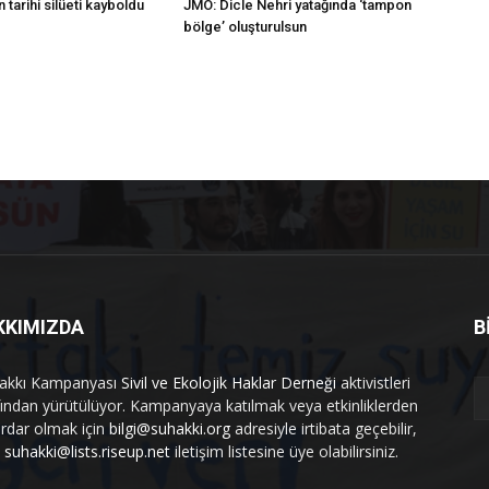
 tarihi silüeti kayboldu
JMO: Dicle Nehri yatağında ‘tampon
bölge’ oluşturulsun
KKIMIZDA
B
akkı Kampanyası
Sivil ve Ekolojik Haklar Derneği
aktivistleri
fından yürütülüyor. Kampanyaya katılmak veya etkinliklerden
rdar olmak için
bilgi@suhakki.org
adresiyle irtibata geçebilir,
a
suhakki@lists.riseup.net
iletişim listesine üye olabilirsiniz.