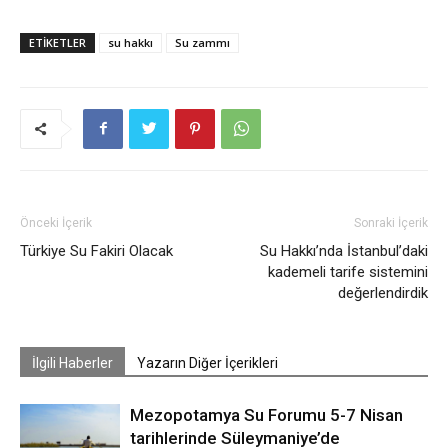
ETIKETLER
su hakkı
Su zammı
Önceki İçerik
Sonraki İçerik
Türkiye Su Fakiri Olacak
Su Hakkı’nda İstanbul’daki
kademeli tarife sistemini
değerlendirdik
İlgili Haberler
Yazarın Diğer İçerikleri
Mezopotamya Su Forumu 5-7 Nisan
tarihlerinde Süleymaniye’de