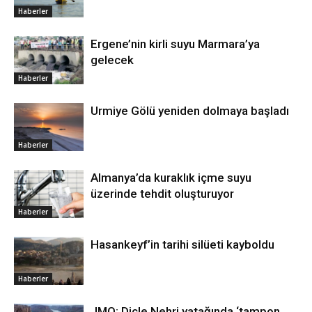
Haberler
Ergene’nin kirli suyu Marmara’ya
gelecek
Haberler
Urmiye Gölü yeniden dolmaya başladı
Haberler
Almanya’da kuraklık içme suyu
üzerinde tehdit oluşturuyor
Haberler
Hasankeyf’in tarihi silüeti kayboldu
Haberler
JMO: Dicle Nehri yatağında ‘tampon