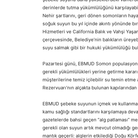
derinlerde tutma yükümlülüğünü karşılayabil
Nehir şartlarını, geri dönen somonların hay
soğuk suyun bu yıl içinde akıntı yönünde bı
Hizmetleri ve California Balık ve Vahşi Yaşam
çerçevesinde, Belediye’nin balıkların üreye
suyu salmak gibi bir hukuki yükümlülüğü bu
Pazartesi günü, EBMUD Somon populasyonları
gerekli yükümlülükleri yerine getirme kararın
müşterilerine temiz içilebilir su temin etme
Rezervuarı’nın alçakta bulunan kapılarında
EBMUD şebeke suyunun içmek ve kullanmak i
kamu sağlığı standartlarını karşılamaya deva
gazetelerde bahsi geçen “alg patlaması” me
gerekli olan suyun artık mevcut olmadığı ger
mantık geçerli: alglerin etkilediği Doğu Kö