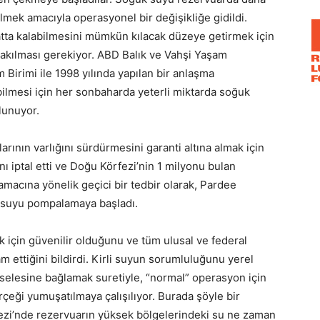
mek amacıyla operasyonel bir değişikliğe gidildi.
atta kalabilmesini mümkün kılacak düzeye getirmek için
rakılması gerekiyor. ABD Balık ve Vahşi Yaşam
 Birimi ile 1998 yılında yapılan bir anlaşma
bilmesi için her sonbaharda yeterli miktarda soğuk
lunuyor.
nın varlığını sürdürmesini garanti altına almak için
ı iptal etti ve Doğu Körfezi’nin 1 milyonu bulan
 amacına yönelik geçici bir tedbir olarak, Pardee
n suyu pompalamaya başladı.
çin güvenilir olduğunu ve tüm ulusal ve federal
m ettiğini bildirdi. Kirli suyun sorumluluğunu yerel
selesine bağlamak suretiyle, “normal” operasyon için
çeği yumuşatılmaya çalışılıyor. Burada şöyle bir
rfezi’nde rezervuarın yüksek bölgelerindeki su ne zaman