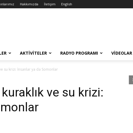
ınlarımız
Hakkımızda
İletişim
English
LER
AKTIVITELER
RADYO PROGRAMI
VIDEOLAR
ve su krizi: İnsanlar ya da Somonlar
kuraklık ve su krizi:
omonlar