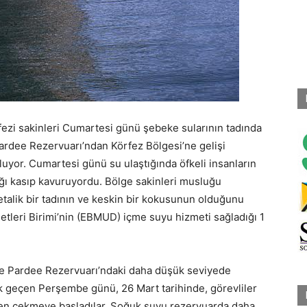
ezi sakinleri Cumartesi günü şebeke sularının tadında
 Pardee Rezervuarı’ndan Körfez Bölgesi’ne gelişi
uluyor. Cumartesi günü su ulaştığında öfkeli insanların
ığı kasıp kavuruyordu.
Bölge sakinleri musluğu
talik bir tadının ve keskin bir kokusunun olduğunu
etleri Birimi’nin (EBMUD) içme suyu hizmeti sağladığı 1
e Pardee Rezervuarı’ndaki daha düşük seviyede
cak geçen Perşembe günü, 26 Mart tarihinde, görevliler
en çekmeye başladılar. Soğuk suyu rezervuarda daha