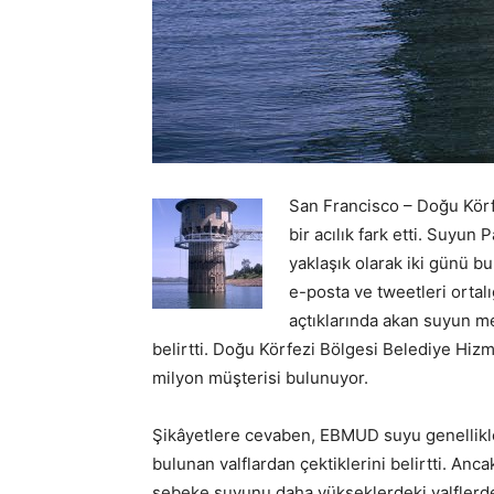
San Francisco – Doğu Körf
bir acılık fark etti. Suyun
yaklaşık olarak iki günü b
e-posta ve tweetleri ortal
açtıklarında akan suyun me
belirtti. Doğu Körfezi Bölgesi Belediye Hizm
milyon müşterisi bulunuyor.
Şikâyetlere cevaben, EBMUD suyu genellikl
bulunan valflardan çektiklerini belirtti. An
şebeke suyunu daha yükseklerdeki valflerd