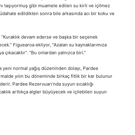
ını taşıyormuş gibi muamele edilen su kirli ve içilmez
müdahale edildikten sonra bile arkasında acı bir koku ve
“Kuraklık devam ederse ve başka bir seçenek
cek.” Figuearoa ekliyor, “Azalan su kaynaklarımıza
ya çıkacaktır”. “Bu onlardan yalnızca biri.”
da yeni normal yağış düzeninden dolayı, Pardee
malde yılın bu döneminde birkaç fitlik bir kar bulunur
derir. Pardee Rezervuarı’nda suyun sıcaklığı
klık arttıkça algler büyüyecek ve içilebilen suyun