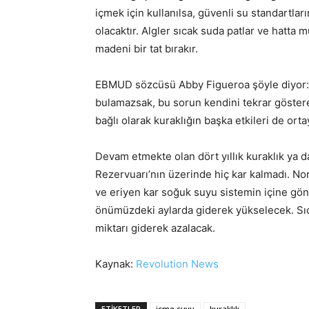
içmek için kullanılsa, güvenli su standartlar
olacaktır. Algler sıcak suda patlar ve hatta 
madeni bir tat bırakır.
EBMUD sözcüsü Abby Figueroa şöyle diyor: 
bulamazsak, bu sorun kendini tekrar göstere
bağlı olarak kuraklığın başka etkileri de orta
Devam etmekte olan dört yıllık kuraklık ya 
Rezervuarı’nın üzerinde hiç kar kalmadı. Nor
ve eriyen kar soğuk suyu sistemin içine gön
önümüzdeki aylarda giderek yükselecek. Sıca
miktarı giderek azalacak.
Kaynak:
Revolution News
ETIKETLER
içme suyu
kuraklık