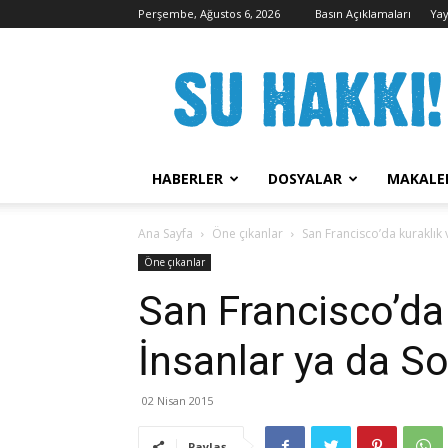
Perşembe, Ağustos 6, 2026
Basın Açıklamaları
Yay
Su
Hakkı
Kampanyası
HABERLER
DOSYALAR
MAKALE
Ana Sayfa
Öne çıkanlar
San Francisco’da kuraklık 
Öne çıkanlar
San Francisco’da 
İnsanlar ya da S
02 Nisan 2015
Paylaş