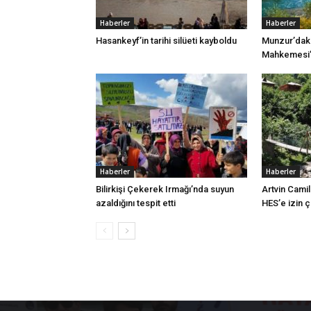
Haberler
Haberler
Hasankeyf’in tarihi silüeti kayboldu
Munzur’daki
Mahkemesi’n
Haberler
Haberler
Bilirkişi Çekerek Irmağı’nda suyun
Artvin Camil
azaldığını tespit etti
HES’e izin 