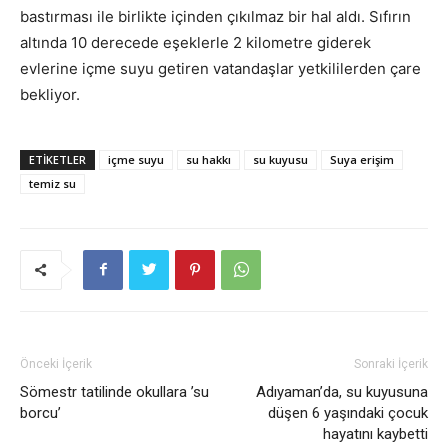
bastırması ile birlikte içinden çıkılmaz bir hal aldı. Sıfırın
altında 10 derecede eşeklerle 2 kilometre giderek
evlerine içme suyu getiren vatandaşlar yetkililerden çare
bekliyor.
ETIKETLER
içme suyu
su hakkı
su kuyusu
Suya erişim
temiz su
Önceki İçerik
Sonraki İçerik
Sömestr tatilinde okullara ’su
Adıyaman’da, su kuyusuna
borcu’
düşen 6 yaşındaki çocuk
hayatını kaybetti