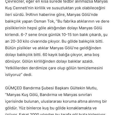
Çevreciler, eğer en kısa sürede tedbir alınmazsa Manyas
Kuş Cenneti’nin kirlilik ve susuzluktan yok olabileceğini
ileri sürdü. İHA’nın haberine göre, Manyas Gölü’nde
balıkçılık yapan Osman Tok, ”Bu fabrika atıklarının ve dere
pisliklerinin hepsi göle aktığından dolayı
Manyas Gölü
kirlendi. 6-7 sene önce günlük 10-15 ton balık çıkardı, şu
an 20-30 kilo civarında çıkıyor. Bu gölde balıkçılık bitti.
Bütün pislikler ve atıklar Manyas Gölü’ne geldiğinden
dolayı balıkçılık bitti. 60 kayık balığa çıkıyor, ama boş
dönüyor. Gölün kirliliğinden dolayı balıklar azaldı.
Yetkililerden derdimize çare olup gölün temizlemesini
istiyoruz” dedi.
GÜMÇED Bandırma Şubesi Başkanı Gültekin Mutlu,
”Manyas Kuş Gölü, Bandırma ve Manyas sınırları
içerisinde bulunan, uluslararası koruma altına alınmış bir
göldür. Yüz binlerce kuş bu gölde konaklamakta ve
ürüyor. Fakat 2000 yılından bu tarafa göl hızla kirleniyor.