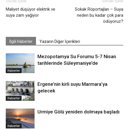
Önceki İçerik
Sonraki İçerik
Maliyet düşüyor elektrik ve
Sokak Röportajları – Suya
suya zam yağıyor
neden bu kadar çok para
ödüyoruz?
İlgili Haberler
Yazarın Diğer İçerikleri
Mezopotamya Su Forumu 5-7 Nisan
tarihlerinde Süleymaniye’de
Haberler
Ergene’nin kirli suyu Marmara’ya
gelecek
Haberler
Urmiye Gölü yeniden dolmaya başladı
Haberler