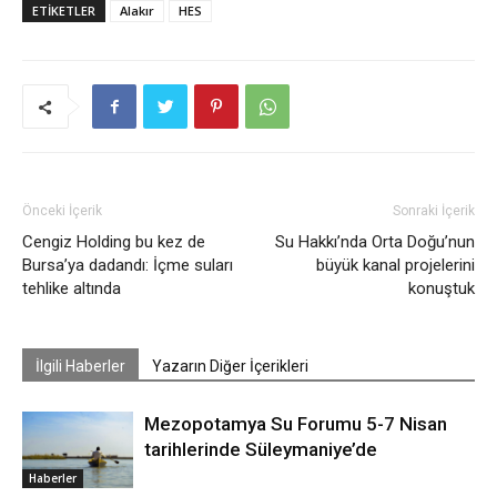
ETIKETLER
Alakır
HES
Önceki İçerik
Sonraki İçerik
Cengiz Holding bu kez de
Su Hakkı’nda Orta Doğu’nun
Bursa’ya dadandı: İçme suları
büyük kanal projelerini
tehlike altında
konuştuk
İlgili Haberler
Yazarın Diğer İçerikleri
Mezopotamya Su Forumu 5-7 Nisan
tarihlerinde Süleymaniye’de
Haberler