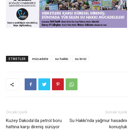
ETIKETLER
mücadele
su hakkı
su krizi
Önceki İçerik
Sonraki İçerik
Kuzey Dakoda’da petrol boru
Su Hakkı’nda yağmur hasadını
hattına karşı direniş sürüyor
konuştuk