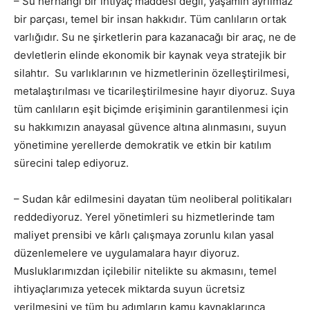
– Su herhangi bir ihtiyaç maddesi değil, yaşamın ayrılmaz
bir parçası, temel bir insan hakkıdır. Tüm canlıların ortak
varlığıdır. Su ne şirketlerin para kazanacağı bir araç, ne de
devletlerin elinde ekonomik bir kaynak veya stratejik bir
silahtır. Su varlıklarının ve hizmetlerinin özelleştirilmesi,
metalaştırılması ve ticarileştirilmesine hayır diyoruz. Suya
tüm canlıların eşit biçimde erişiminin garantilenmesi için
su hakkımızın anayasal güvence altına alınmasını, suyun
yönetimine yerellerde demokratik ve etkin bir katılım
sürecini talep ediyoruz.
– Sudan kâr edilmesini dayatan tüm neoliberal politikaları
reddediyoruz. Yerel yönetimleri su hizmetlerinde tam
maliyet prensibi ve kârlı çalışmaya zorunlu kılan yasal
düzenlemelere ve uygulamalara hayır diyoruz.
Musluklarımızdan içilebilir nitelikte su akmasını, temel
ihtiyaçlarımıza yetecek miktarda suyun ücretsiz
verilmesini ve tüm bu adımların kamu kaynaklarınca