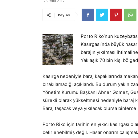
25 Eylül 2017
Paylaş
Porto Riko’nun kuzeybatısı
Kasırgası’nda büyük hasar 
barajın yıkılması ihtimalin
Yaklaşık 70 bin kişi bölged
Kasırga nedeniyle baraj kapaklarında mekani
bırakılamadığı açıklandı. Bu durum yakın za
Yönetim Kurumu Başkanı Abner Gomez, Guata
sürekli olarak yükseltmesi nedeniyle baraj k
Baraj taşacak veya yıkılacak olursa binlerce 
Porto Riko için tarihin en yıkıcı kasırgası o
belirlenebilmiş değil. Hasar onarım çalışmala