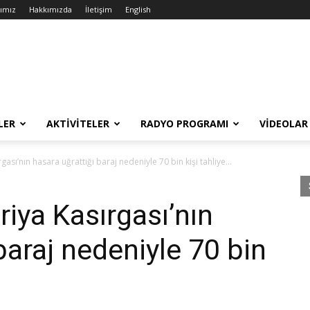
rımız
Hakkımızda
İletişim
English
LER
AKTIVITELER
RADYO PROGRAMI
VIDEOLAR
ası’nın hasara uğrattığı baraj nedeniyle 70 bin kişi tahliye...
iya Kasırgası’nın
baraj nedeniyle 70 bin