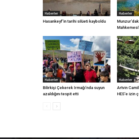
Haberler
Haberler
Hasankeyf’in tarihi silüeti kayboldu
Munzur’daki
Mahkemesi’n
Haberler
Haberler
Bilirkişi Çekerek Irmağı’nda suyun
Artvin Camil
azaldığını tespit etti
HES’e izin 