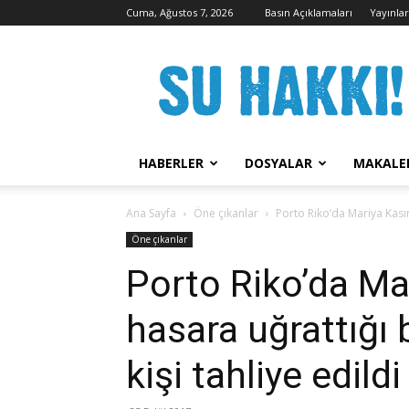
Cuma, Ağustos 7, 2026
Basın Açıklamaları
Yayınla
Su
Hakkı
Kampanyası
HABERLER
DOSYALAR
MAKALE
Ana Sayfa
Öne çıkanlar
Porto Riko’da Mariya Kasırg
Öne çıkanlar
Porto Riko’da Mar
hasara uğrattığı 
kişi tahliye edildi