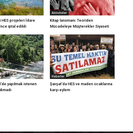
Aktiviteler
 HES projeleri İdare
Kitap lansmanı: Teoriden
ce iptal edildi
Mücadeleye Müşterekler Siyaseti
Haberler
i’de yapılmak istenen
Şavşat’da HES ve maden ocaklarına
çıkmadı
karşı eylem