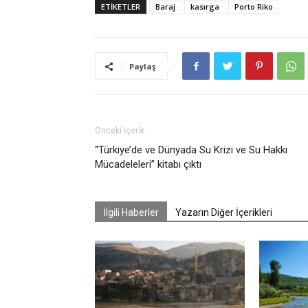
ETIKETLER
Baraj
kasırga
Porto Riko
Paylaş
Önceki İçerik
“Türkiye’de ve Dünyada Su Krizi ve Su Hakkı
Mücadeleleri” kitabı çıktı
İlgili Haberler
Yazarın Diğer İçerikleri