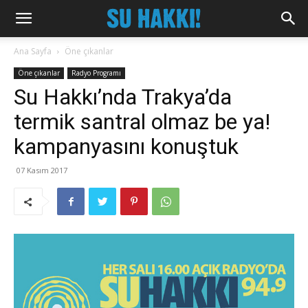
Ana Sayfa
Öne çıkanlar
Öne çıkanlar
Radyo Programı
Su Hakkı’nda Trakya’da
termik santral olmaz be ya!
kampanyasını konuştuk
07 Kasım 2017