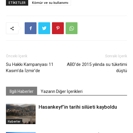
ETIKETLER
Kömür ve su kullanımı
Önceki İçerik
Sonraki İçerik
Su Hakkı Kampanyası 11
ABD’de 2015 yılında su tüketimi
Kasım’da İzmir’de
düştü
İlgili Haberler
Yazarın Diğer İçerikleri
Hasankeyf’in tarihi silüeti kayboldu
Haberler