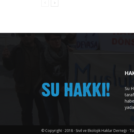
HA
Su H
tara
habe
yad
© Copyright · 2018 · Sivil ve Ekolojik Haklar Derneği · T