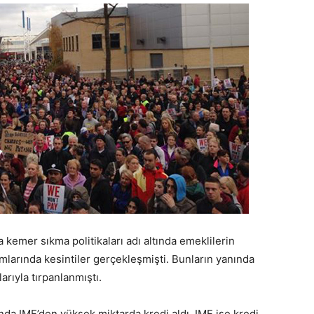
 kemer sıkma politikaları adı altında emeklilerin
larında kesintiler gerçekleşmişti. Bunların yanında
arıyla tırpanlanmıştı.
nda IMF’den yüksek miktarda kredi aldı. IMF ise kredi