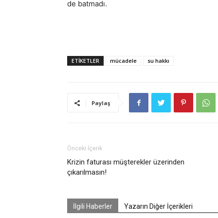
de batmadı.
ETIKETLER
mücadele
su hakkı
Paylaş
Önceki İçerik
Krizin faturası müşterekler üzerinden
çıkarılmasın!
İlgili Haberler
Yazarın Diğer İçerikleri