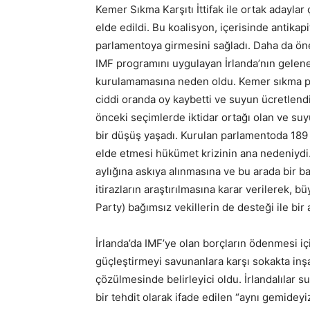
Kemer Sıkma Karşıtı İttifak ile ortak adaylar
elde edildi. Bu koalisyon, içerisinde antikapit
parlamentoya girmesini sağladı. Daha da önem
IMF programını uygulayan İrlanda’nın gelene
kurulamamasına neden oldu. Kemer sıkma poli
ciddi oranda oy kaybetti ve suyun ücretlendiri
önceki seçimlerde iktidar ortağı olan ve suy
bir düşüş yaşadı. Kurulan parlamentoda 189 s
elde etmesi hükümet krizinin ana nedeniydi
aylığına askıya alınmasına ve bu arada bir b
itirazların araştırılmasına karar verilerek, 
Party) bağımsız vekillerin de desteği ile bir
İrlanda’da IMF’ye olan borçların ödenmesi i
güçleştirmeyi savunanlara karşı sokakta inşa 
çözülmesinde belirleyici oldu. İrlandalılar
bir tehdit olarak ifade edilen “aynı gemideyiz