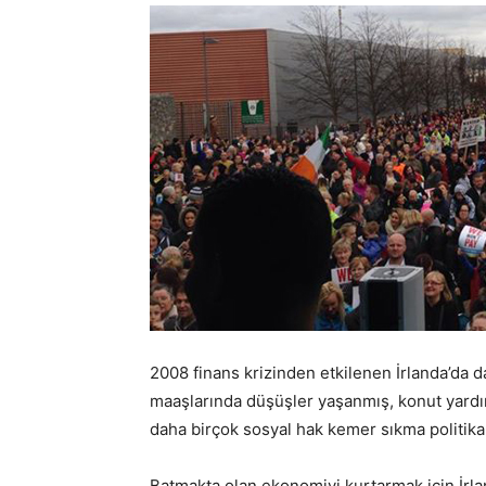
2008 finans krizinden etkilenen İrlanda’da da
maaşlarında düşüşler yaşanmış, konut yardım
daha birçok sosyal hak kemer sıkma politikal
Batmakta olan ekonomiyi kurtarmak için İrla