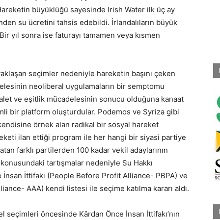
Hareketin büyüklüğü sayesinde Irish Water ilk üç ay
en su ücretini tahsis edebildi. İrlandalıların büyük
 Bir yıl sonra ise faturayı tamamen veya kısmen
yaklaşan seçimler nedeniyle hareketin başını çeken
selesinin neoliberal uygulamaların bir semptomu
alet ve eşitlik mücadelesinin sonucu olduğuna kanaat
li bir platform oluşturdular. Podemos ve Syriza gibi
 kendisine örnek alan radikal bir sosyal hareket
eti ilan ettiği program ile her hangi bir siyasi partiye
an farklı partilerden 100 kadar vekil adaylarının
ği konusundaki tartışmalar nedeniyle Su Hakkı
 İnsan İttifakı (People Before Profit Alliance- PBPA) ve
liance- AAA) kendi listesi ile seçime katılma kararı aldı.
l seçimleri öncesinde Kârdan Önce İnsan İttifakı’nın