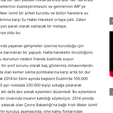
etlerinin özelleştirilmesini ve gelirlerinin IMF’ye
ater isimli bir şirket kuruldu ve bütün hanelere su
ımına karşı Su Hakkı Hareketi ortaya çıktı. Zaten
yun paralı olarak satılacak bir metaya
nya oldu bu.
sında yaşanan gelişmeler üzerine kurulduğu için
 de barındıran bir yapıydı. Hatta hareketin öncülüğünü
 Bu durumun nedeni İrlanda özelinde suyun
 bir sınıf sorunu olarak baş göstermiş olmasındandır.
a olan kemer sıkma politikalarına karşı artık bir dur
rak 2014’ün Ekim ayında başkent Dublin’de 100.000
0 ayrı noktada 200.000 kişiyi sokağa çıkararak
m altı defa dev sokak eylemleri düzenledi. Bu eylemlere
n civarında insanın katıldığı söyleniyor. 2014 yılında
satacak olan Çevre Bakanlığı’na bağlı Irish Water isimli
ketin kuruluş aşamasında, yine kamu fonlarından