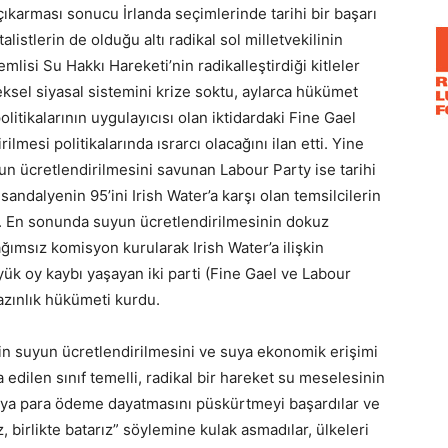
 çıkarması sonucu İrlanda seçimlerinde tarihi bir başarı
alistlerin de olduğu altı radikal sol milletvekilinin
lisi Su Hakkı Hareketi’nin radikalleştirdiği kitleler
ksel siyasal sistemini krize soktu, aylarca hükümet
tikalarının uygulayıcısı olan iktidardaki Fine Gael
lmesi politikalarında ısrarcı olacağını ilan etti. Yine
un ücretlendirilmesini savunan Labour Party ise tarihi
andalyenin 95’ini Irish Water’a karşı olan temsilcilerin
. En sonunda suyun ücretlendirilmesinin dokuz
ağımsız komisyon kurularak Irish Water’a ilişkin
büyük oy kaybı yaşayan iki parti (Fine Gael ve Labour
 azınlık hükümeti kurdu.
çin suyun ücretlendirilmesini ve suya ekonomik erişimi
edilen sınıf temelli, radikal bir hareket su meselesinin
 suya para ödeme dayatmasını püskürtmeyi başardılar ve
, birlikte batarız” söylemine kulak asmadılar, ülkeleri