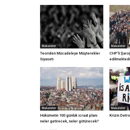
Makaleler
Makaleler
Teoriden Mücadeleye Müşterekler
CHP’li Şaroğ
Siyaseti
edilmektedi
Makaleler
Makaleler
Hükümetin 100 günlük icraat planı
Krizin Detroi
neler getirecek, neler götürecek?