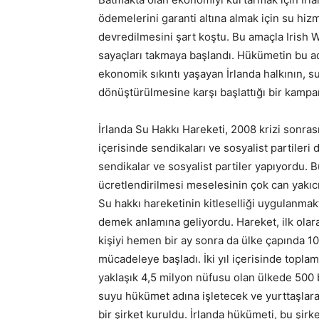
ödemelerini garanti altına almak için su hizm
devredilmesini şart koştu. Bu amaçla Irish W
sayaçları takmaya başlandı. Hükümetin bu ad
ekonomik sıkıntı yaşayan İrlanda halkının, su
dönüştürülmesine karşı başlattığı bir kampa
İrlanda Su Hakkı Hareketi, 2008 krizi sonra
içerisinde sendikaları ve sosyalist partileri
sendikalar ve sosyalist partiler yapıyordu.
ücretlendirilmesi meselesinin çok can yakıcı
Su hakkı hareketinin kitleselliği uygulanmakt
demek anlamına geliyordu. Hareket, ilk ola
kişiyi hemen bir ay sonra da ülke çapında 10
mücadeleye başladı. İki yıl içerisinde topla
yaklaşık 4,5 milyon nüfusu olan ülkede 500 bi
suyu hükümet adına işletecek ve yurttaşlara 
bir şirket kuruldu. İrlanda hükümeti, bu şir