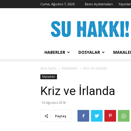
Cuma, Ağustos 7, 2026
Basın Açıklamaları
Yayınla
Su
Hakkı
Kampanyası
HABERLER
DOSYALAR
MAKALE
Ana Sayfa
Makaleler
Kriz ve İrlanda
Makaleler
Kriz ve İrlanda
16 Ağustos 2018
Paylaş