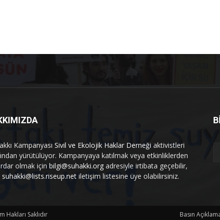
KKIMIZDA
B
akkı Kampanyası
Sivil ve Ekolojik Haklar Derneği
aktivistleri
fından yürütülüyor. Kampanyaya katılmak veya etkinliklerden
rdar olmak için
bilgi@suhakki.org
adresiyle irtibata geçebilir,
a
suhakki@lists.riseup.net
iletişim listesine üye olabilirsiniz.
üm Hakları Saklıdır
Basın Açıklama