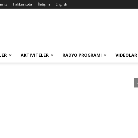
rımız
Hakkımızda
İletişim
English
LER
AKTIVITELER
RADYO PROGRAMI
VIDEOLAR