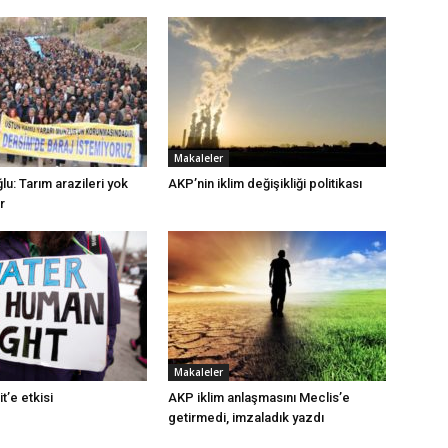
Makaleler
lu: Tarım arazileri yok
AKP’nin iklim değişikliği politikası
r
Makaleler
t’e etkisi
AKP iklim anlaşmasını Meclis’e
getirmedi, imzaladık yazdı