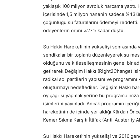
yaklaşık 100 milyon avroluk harcama yaptı. 
içerisinde 1,5 milyon hanenin sadece %43’ünd
çoğunluğu su faturalarını ödemeyi reddetti.
ödeyenlerin oranı %27’e kadar düştü.
Su Hakkı Hareketi’nin yükselişi sonrasında 
sendikalar bir toplantı düzenleyerek su me
olduğunu ve kitleselleşmesinin genel bir ad
getirerek Değişim Hakkı (Right2Change) isim
radikal sol partilerin yapısını ve programını
oluşturmayı hedeflediler. Değişim Hakkı harek
oy çağrısı yapmak yerine bu programa imza at
isimlerini yayınladı. Ancak programın içeri
hareketinin de içinde yer aldığı Kârdan Önce
Kemer Sıkma Karşıtı İttifak (Anti-Austerity Al
Su Hakkı Hareketi’nin yükselişi ve 2016 gene