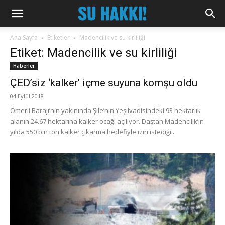
Ana Sayfa
Etiketler
Madencilik ve su kirliliği
Etiket: Madencilik ve su kirliliği
Haberler
ÇED’siz ‘kalker’ içme suyuna komşu oldu
04 Eylül 2018
Ömerli Barajı’nın yakınında Şile’nin Yeşilvadisindeki 93 hektarlık
alanın 24.67 hektarına kalker ocağı açılıyor. Daştan Madencilik’in
yılda 550 bin ton kalker çıkarma hedefiyle izin istediği...