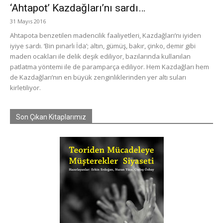
‘Ahtapot’ Kazdağları’nı sardı…
31 Mayıs 2016
Ahtapota benzetilen madencilik faaliyetleri, Kazdağları’nı iyiden
iyiye sardı. ‘Bin pınarlı İda’; altın, gümüş, bakır, çinko, demir gibi
maden ocakları ile delik deşik ediliyor, bazılarında kullanılan
patlatma yöntemi ile de paramparça ediliyor. Hem Kazdağları hem
de Kazdağları’nın en büyük zenginliklerinden yer altı suları
kirletiliyor.
Son Çıkan Kitaplarımız