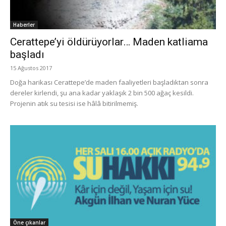
Haberler
Cerattepe’yi öldürüyorlar… Maden katliama
başladı
15 Ağustos 2017
Doğa harikası Cerattepe’de maden faaliyetleri başladıktan sonra
dereler kirlendi, şu ana kadar yaklaşık 2 bin 500 ağaç kesildi.
Projenin atık su tesisi ise hâlâ bitirilmemiş.
Öne çıkanlar