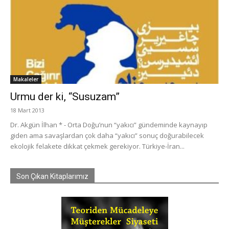
Makaleler
Urmu der ki, “Susuzam”
18 Mart 2013
Dr. Akgün İlhan * - Orta Doğu’nun “yakıcı” gündeminde kaynayıp
giden ama savaşlardan çok daha “yakıcı” sonuç doğurabilecek
ekolojik felakete dikkat çekmek gerekiyor. Türkiye-İran...
Son Çıkan Kitaplarımız