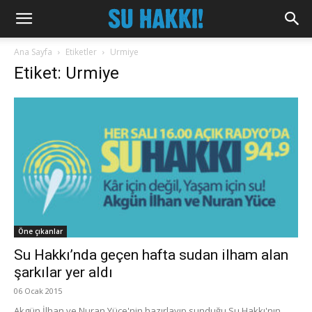
Ana Sayfa
Etiketler
Urmiye
Etiket: Urmiye
Öne çıkanlar
Su Hakkı’nda geçen hafta sudan ilham alan
şarkılar yer aldı
06 Ocak 2015
Akgün İlhan ve Nuran Yüce'nin hazırlayıp sunduğu Su Hakkı'nın