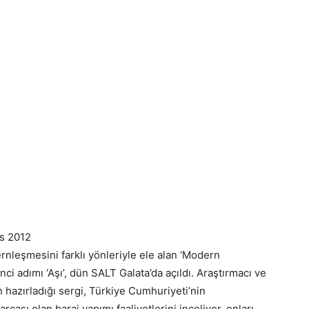
ıs 2012
rnleşmesini farklı yönleriyle ele alan ‘Modern
ci adımı ‘Aşı’, dün SALT Galata’da açıldı. Araştırmacı ve
 hazırladığı sergi, Türkiye Cumhuriyeti’nin
ası olan baraj yapımı faaliyetlerini inceliyor, onları