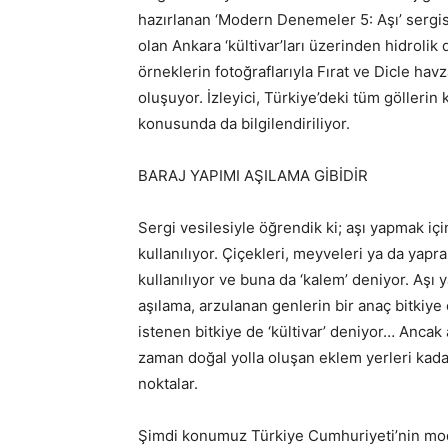
hazırlanan ‘Modern Denemeler 5: Aşı’ sergisi 
olan Ankara ‘kültivar’ları üzerinden hidrolik
örneklerin fotoğraflarıyla Fırat ve Dicle hav
oluşuyor. İzleyici, Türkiye’deki tüm göllerin 
konusunda da bilgilendiriliyor.
BARAJ YAPIMI AŞILAMA GİBİDİR
Sergi vesilesiyle öğrendik ki; aşı yapmak için 
kullanılıyor. Çiçekleri, meyveleri ya da yapra
kullanılıyor ve buna da ‘kalem’ deniyor. Aşı 
aşılama, arzulanan genlerin bir anaç bitkiy
istenen bitkiye de ‘kültivar’ deniyor… Ancak
zaman doğal yolla oluşan eklem yerleri kadar
noktalar.
Şimdi konumuz Türkiye Cumhuriyeti’nin mod