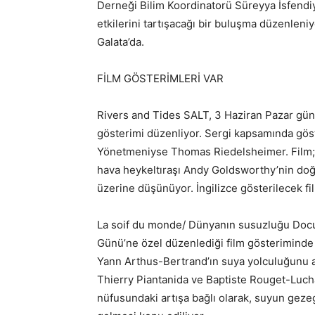
Derneği Bilim Koordinatorü Süreyya İsfendiya
etkilerini tartışacağı bir buluşma düzenlen
Galata’da.
FİLM GÖSTERİMLERİ VAR
Rivers and Tides SALT, 3 Haziran Pazar gü
gösterimi düzenliyor. Sergi kapsamında göste
Yönetmeniyse Thomas Riedelsheimer. Film; buz
hava heykeltıraşı Andy Goldsworthy’nin doğ
üzerine düşünüyor. İngilizce gösterilecek f
La soif du monde/ Dünyanın susuzluğu Docu
Günü’ne özel düzenlediği film gösteriminde 
Yann Arthus-Bertrand’ın suya yolculuğunu akt
Thierry Piantanida ve Baptiste Rouget-Lucha
nüfusundaki artışa bağlı olarak, suyun geze