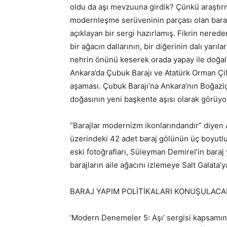
oldu da aşı mevzuuna girdik? Çünkü araştır
modernleşme serüveninin parçası olan baraj 
açıklayan bir sergi hazırlamış. Fikrin nered
bir ağacın dallarının, bir diğerinin dalı yarıl
nehrin önünü keserek orada yapay ile doğal 
Ankara’da Çubuk Barajı ve Atatürk Orman Çif
aşaması. Çubuk Barajı’na Ankara’nın Boğaziçi 
doğasının yeni başkente aşısı olarak görüyo
“Barajlar modernizm ikonlarındandır” diyen 
üzerindeki 42 adet baraj gölünün üç boyutlu 
eski fotoğrafları, Süleyman Demirel’in baraj
barajların aile ağacını izlemeye Salt Galata’y
BARAJ YAPIM POLİTİKALARI KONUŞULACA
‘Modern Denemeler 5: Aşı’ sergisi kapsamın