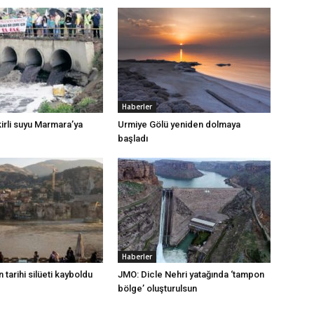
Haberler
irli suyu Marmara’ya
Urmiye Gölü yeniden dolmaya
başladı
Haberler
 tarihi silüeti kayboldu
JMO: Dicle Nehri yatağında ‘tampon
bölge’ oluşturulsun