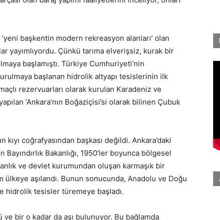
k ‘yeni başkentin modern rekreasyon alanları’ olan
lar yayımlıyordu. Çünkü tarıma elverişsiz, kurak bir
tılmaya başlamıştı. Türkiye Cumhuriyeti’nin
rulmaya başlanan hidrolik altyapı tesislerinin ilk
maçlı rezervuarları olarak kurulan Karadeniz ve
yapılan ‘Ankara’nın Boğaziçisi’si olarak bilinen Çubuk
un kıyı coğrafyasından başkası değildi. Ankara’daki
ın Bayındırlık Bakanlığı, 1950’ler boyunca bölgesel
akanlık ve devlet kurumundan oluşan karmaşık bir
 tüm ülkeye aşılandı. Bunun sonucunda, Anadolu ve Doğu
e hidrolik tesisler türemeye başladı.
 ve bir o kadar da aşı bulunuyor. Bu bağlamda