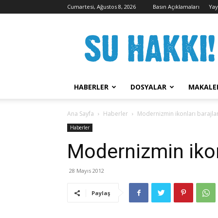
Cumartesi, Ağustos 8, 2026
Basın Açıklamaları
Yay
Su
Hakkı
Kampanyası
HABERLER
DOSYALAR
MAKALE
Ana Sayfa
Haberler
Modernizmin ikonları barajla
Haberler
Modernizmin ikon
28 Mayıs 2012
Paylaş