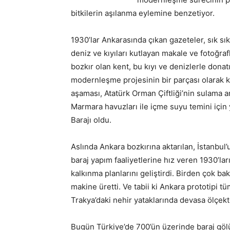
bitkilerin aşılanma eylemine benzetiyor.
1930’lar Ankarasında çıkan gazeteler, sık sı
deniz ve kıyıları kutlayan makale ve fotoğraf
bozkır olan kent, bu kıyı ve denizlerle dona
modernleşme projesinin bir parçası olarak ku
aşaması, Atatürk Orman Çiftliği’nin sulama a
Marmara havuzları ile içme suyu temini için 
Barajı oldu.
Aslında Ankara bozkırına aktarılan, İstanbul’
baraj yapım faaliyetlerine hız veren 1930’lar
kalkınma planlarını geliştirdi. Birden çok b
makine üretti. Ve tabii ki Ankara prototipi
Trakya’daki nehir yataklarında devasa ölçekt
Bugün Türkiye’de 700’ün üzerinde baraj gölü