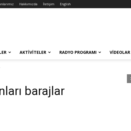
ınlarımız
Hakkımızda
İletişim
English
LER
AKTIVITELER
RADYO PROGRAMI
VIDEOLAR
r
ları barajlar