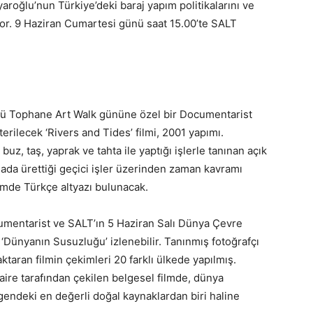
roğlu’nun Türkiye’deki baraj yapım politikalarını ve
iyor. 9 Haziran Cumartesi günü saat 15.00’te SALT
nü Tophane Art Walk gününe özel bir Documentarist
rilecek ‘Rivers and Tides’ filmi, 2001 yapımı.
, taş, yaprak ve tahta ile yaptığı işlerle tanınan açık
ada ürettiği geçici işler üzerinden zaman kavramı
ilmde Türkçe altyazı bulunacak.
mentarist ve SALT’ın 5 Haziran Salı Dünya Çevre
‘Dünyanın Susuzluğu’ izlenebilir. Tanınmış fotoğrafçı
aran filmin çekimleri 20 farklı ülkede yapılmış.
ire tarafından çekilen belgesel filmde, dünya
gendeki en değerli doğal kaynaklardan biri haline