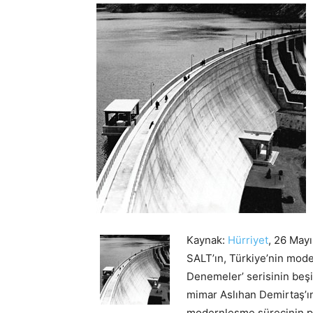
Kaynak:
Hürriyet
, 26 May
SALT’ın, Türkiye’nin mode
Denemeler’ serisinin beşin
mimar Aslıhan Demirtaş’ın
modernleşme sürecinin parç