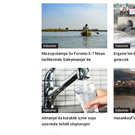
Haberler
Haberler
Mezopotamya Su Forumu 5-7 Nisan
Ergene’nin k
tarihlerinde Süleymaniye’de
gelecek
Haberler
Haberler
Almanya’da kuraklık içme suyu
Hasankeyf’in
üzerinde tehdit oluşturuyor