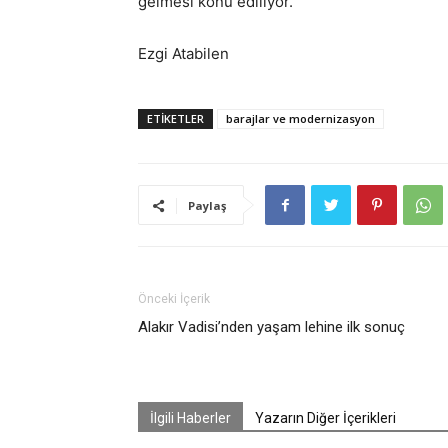
gelmesi konu ediliyor.
Ezgi Atabilen
ETIKETLER
barajlar ve modernizasyon
Paylaş
Önceki İçerik
Alakır Vadisi’nden yaşam lehine ilk sonuç
İlgili Haberler
Yazarın Diğer İçerikleri