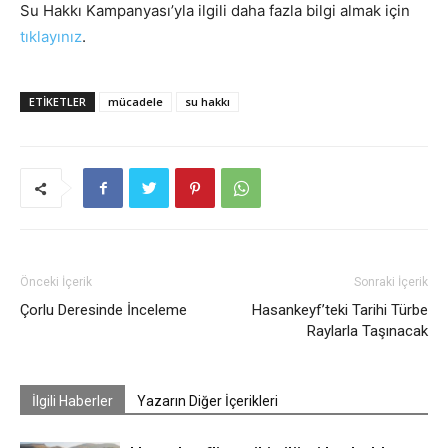
Su Hakkı Kampanyası’yla ilgili daha fazla bilgi almak için
tıklayınız
.
ETIKETLER
mücadele
su hakkı
Önceki İçerik
Sonraki İçerik
Çorlu Deresinde İnceleme
Hasankeyf’teki Tarihi Türbe
Raylarla Taşınacak
İlgili Haberler
Yazarın Diğer İçerikleri