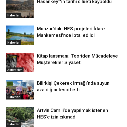
Hasankeyf’in tarihi silüeti kayboldu
Haberler
Munzur’daki HES projeleri İdare
Mahkemesi’nce iptal edildi
Haberler
Kitap lansmanı: Teoriden Mücadeleye
Müşterekler Siyaseti
Aktiviteler
Bilirkişi Çekerek Irmağı’nda suyun
azaldığını tespit etti
Haberler
Artvin Camili’de yapılmak istenen
HES’e izin çıkmadı
Haberler