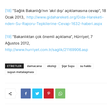
[18]
“Sağlık Bakanlığı’nın ‘akıl dışı’ açıklamasına cevap”, 18
Ocak 2013,
http://www.gidahareketi.org/Gida-Hareketi-
nden-Su-Raporu-Tepkilerine-Cevap-1632-haberi.aspx
[19]
“Bakanlıktan çok önemli açıklama”,
Hürriyet
, 7
Ağustos 2012,
http://www.hurriyet.com.tr/saglik/21169906.asp
ETIKETLER
damacana
ekoloji
Şişe Suyu
su hakkı
suyun metalaşması