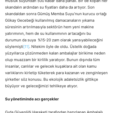
musluk suyundan 500 kadar daha pahalı. Bir de kopan her
skandalın ardından su fiyatları daha da artıyor. Son
skandaldan sonra Gümüş Memba Suyu’nun kurucu ortağı
Gökay Gecebeği kullanılmış damacanaların yıkama
süresinin artırılmasıyla sektörün hem yeni makine
yatırımının, hem de su kullanımının artacağını bu
durumun da suya %15-20 zam olarak yansıyabileceğini
söylemişti
[11]
. Nitekim öyle de oldu. Üstelik doğada
yüzyıllarca çözünmeden kalan ambalajlar birikime neden
olup muazzam bir kirlilik yaratıyor. Bunun dışında tüm
insanlar, canlılar ve gelecek kuşaklara ait olan kamu
varlıklarını kirletip tüketerek para kazanan ve zenginleşen
şirketler söz konusu. Bu ekolojik adaletsizlik gittikçe
büyüyor ve geleceğimizi tehlikeye atıyor.
Su yönetiminde acı gerçekler
Gıda Güvenliği Hareketi tarafından hazırlanan Ambalajlı