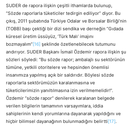
SUDER de rapora ilişkin çeşitli ithamlarda bulunup,
“Sözde raporlarla tüketiciler tedirgin ediliyor” diyor. Bu
çıkış, 2011 şubatında Türkiye Odalar ve Borsalar Birliği’nin
(TOBB) başı çektiği bir dizi sendika ve derneğin “Gıdada
küresel üretim üssüyüz, ‘Türk Malı’ imajını
bozmayalım”
[16]
şeklinde özetlenebilecek tutumunu
andırıyor. SUDER Başkanı İsmail Özdemir rapora ilişkin şu
sözleri söyledi: “Bu sözde rapor; ambalajlı su sektörünün
tümüne, yetkili otoritelere ve hepsinden önemlisi
insanımıza yapılmış açık bir saldırıdır. Böylesi sözde
raporlarla sektörümüzün karalanmasına ve
tüketicilerimizin yanıltılmasına izin verilmemelidir!”.
Özdemir “sözde rapor” denilerek karalanan belgede
verilen bilgilerin tamamının varsayımlara, iddia
sahiplerinin kendi yorumlarına dayanarak yapıldığını ve
hiçbir bilimsel dayanağının bulunmadığını belirtti
[17]
.