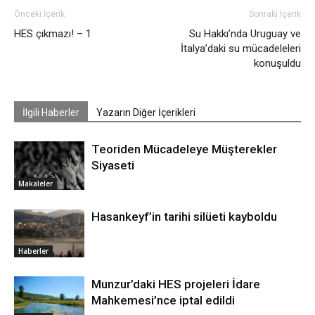
Önceki İçerik
Sonraki İçerik
HES çıkmazı! – 1
Su Hakkı’nda Uruguay ve
İtalya’daki su mücadeleleri
konuşuldu
İlgili Haberler
Yazarın Diğer İçerikleri
Teoriden Mücadeleye Müşterekler
Siyaseti
Makaleler
Hasankeyf’in tarihi silüeti kayboldu
Haberler
Munzur’daki HES projeleri İdare
Mahkemesi’nce iptal edildi