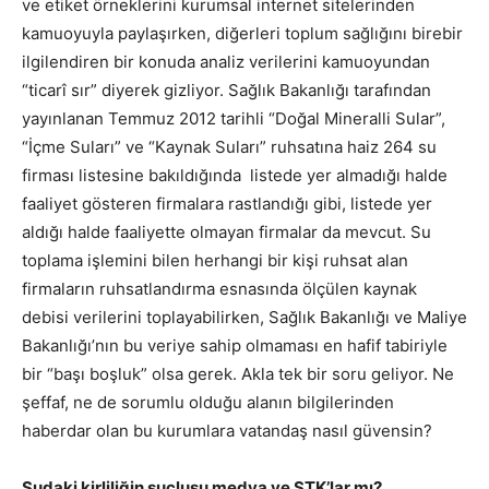
ve etiket örneklerini kurumsal internet sitelerinden
kamuoyuyla paylaşırken, diğerleri toplum sağlığını birebir
ilgilendiren bir konuda analiz verilerini kamuoyundan
“ticarî sır” diyerek gizliyor. Sağlık Bakanlığı tarafından
yayınlanan Temmuz 2012 tarihli “Doğal Mineralli Sular”,
“İçme Suları” ve “Kaynak Suları” ruhsatına haiz 264 su
firması listesine bakıldığında listede yer almadığı halde
faaliyet gösteren firmalara rastlandığı gibi, listede yer
aldığı halde faaliyette olmayan firmalar da mevcut. Su
toplama işlemini bilen herhangi bir kişi ruhsat alan
firmaların ruhsatlandırma esnasında ölçülen kaynak
debisi verilerini toplayabilirken, Sağlık Bakanlığı ve Maliye
Bakanlığı’nın bu veriye sahip olmaması en hafif tabiriyle
bir “başı boşluk” olsa gerek. Akla tek bir soru geliyor. Ne
şeffaf, ne de sorumlu olduğu alanın bilgilerinden
haberdar olan bu kurumlara vatandaş nasıl güvensin?
Sudaki kirliliğin suçlusu medya ve STK’lar mı?