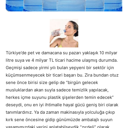
Türkiye’de pet ve damacana su pazarı yaklaşık 10 milyar
litre suya ve 4 milyar TL ticari hacime ulaşmış durumda.
Geçmişi sadece yirmi yılı bulan yepyeni bir sektör için
küçümsenmeyecek bir ticari başarı bu.
Zira bundan otuz
sene önce birisi size gelip de “birgün gelecek
musluklardan akan suyla sadece temizlik yapılacak,
herkes içme suyunu plastik şişelerden temin edecek”
deseydi, onu en iyi ihtimalle hayal gücü geniş biri olarak
tanımlardınız. Ya da zaman makinasıyla yolculuğa çıkıp
kırk sene öncesine gidip günümüzde ambalajlı suyun
yaşamımızdaki yerini anlatabilseydik “zırdeli” olarak