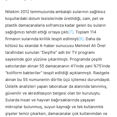
Nitekim 2012 temmuzunda ambalajlı sularının sağlıksız
koşullardaki dolum tesislerinde üretildiği, cam, pet ve
plastik damacanalarla soframıza kadar gelen bu suların
sağlığımızı tehdit ettiği ortaya çıktı
[7]
. Toplam 114
firmanın sularında kirlilik tespit edilmişti
[8]
. Daha da
kötüsü bu skandal A-haber sunucusu Mehmet Ali Önel
tarafından sunulan “Deşifre” adlı bir TV programı
sayesinde gün yüzüne çıkarılmıştı. Programda çeşitli
satıcılardan alınan 55 damacananın 41’inde yani %75’inde
“koliform bakteriler” tespit edildiği açıklanmıştı. Rastgele
alınan bu 55 numunenin dörtte üçü içilemez durumdaydı.
Üstelik analizleri yapan laboratuar da alanında tanınmış,
güvenilir ve akreditasyon belgesi olan bir kuruluştu.
Sularda insan ve hayvan bağırsaklarında yaşayan
mikroplar bulunmuş, suyun kaynağı ve tek kullanımlık
şişeler temiz çıkarken, damacanalar çok kullanımdan ve