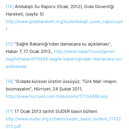
[14]
Ambalajlı Su Raporu
(Ocak, 2012), Gıda Güvenliği
Hareketi, (sayfa: 5)
http://www.gidahareketi.org/su/ambalajli_sular_raporu.pd
f
[15]
“Sağlık Bakanlığı’ndan damacana su açıklaması”,
Haber 7, 17 Ocak 2013,
http://www.haber7.com/genel-
saglik/haber/978458-saglik-bakanligindan-damacana-su-
aciklamasi
[16]
“Gıdada küresel üretim üssüyüz, ‘Türk Malı’ imajını
bozmayalım”,
Hürriyet
, 24 Şubat 2011,
http://www.hurriyet.com.tr/ekonomi/17104486.asp
[17]
17 Ocak 2013 tarihli SUDER basın bülteni
http://www.suder.org.tr/basin/suder_basin_bulteni_17012
013.pdf