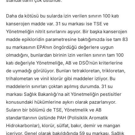
standartların çok üstünde.
Daha da kötüsü bu sularda izin verilen sınırın 100 katı
kanserojen madde var. 31 su markası ise TSE ve
Yönetmeliğin nitrit sınırlarını aşıyor. Bir başka kanserojen
madde epikloridin parametresine baktığımızda ise tam 83
su markasının EPA’nın öngördüğü değerlere uygun
olmadığını, bunlardan birinin izin verilen sınırın tam 100
katı değeriyle Yönetmeliğe, AB ve DSÖ’nün kriterlerine
de uymadığı görülüyor. Bunları tetrakloretan, trikloretan,
trihalometan ve vinil klorür gibi maddeler izliyor. Bu
maddelerin sınırları çoktan aşılmış durumda. 31 su
markası Sağlık Bakanlığı’na ait Yönetmeliğin pestisitler
konusundaki hükümlerine aykırı olarak pazarlanıyor.
Suların bir bölümü de TSE, Yönetmelik ve AB
standartlarının üstünde PAH (Polisiklik Aromatik
Hidrokarbonlar), klorür, sülfat, bakır, demir ve mangan
içeriyor. Genel olarak bakıldığında 59 su markası, Sağlık