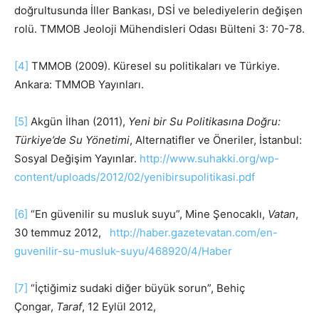
doğrultusunda İller Bankası, DSİ ve belediyelerin değişen
rolü. TMMOB Jeoloji Mühendisleri Odası Bülteni 3: 70-78.
[4]
TMMOB (2009). Küresel su politikaları ve Türkiye.
Ankara: TMMOB Yayınları.
[5]
Akgün İlhan (2011),
Yeni bir Su Politikasına Doğru:
Türkiye’de Su Yönetimi
, Alternatifler ve Öneriler, İstanbul:
Sosyal Değişim Yayınlar.
http://www.suhakki.org/wp-
content/uploads/2012/02/yenibirsupolitikasi.pdf
[6]
“En güvenilir su musluk suyu”, Mine Şenocaklı,
Vatan
,
30 temmuz 2012,
http://haber.gazetevatan.com/en-
guvenilir-su-musluk-suyu/468920/4/Haber
[7]
“İçtiğimiz sudaki diğer büyük sorun”, Behiç
Çongar,
Taraf
, 12 Eylül 2012,