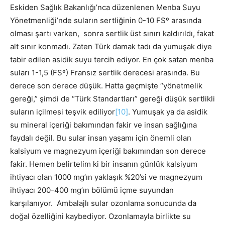
Eskiden Sağlık Bakanlığı’nca düzenlenen Menba Suyu
Yönetmenliği’nde suların sertliğinin 0-10 FSº arasında
olması şartı varken, sonra sertlik üst sınırı kaldırıldı, fakat
alt sınır konmadı. Zaten Türk damak tadı da yumuşak diye
tabir edilen asidik suyu tercih ediyor. En çok satan menba
suları 1-1,5 (FSº) Fransız sertlik derecesi arasında. Bu
derece son derece düşük. Hatta geçmişte “yönetmelik
gereği,” şimdi de “Türk Standartları” gereği düşük sertlikli
suların içilmesi teşvik ediliyor
[10]
. Yumuşak ya da asidik
su mineral içeriği bakımından fakir ve insan sağlığına
faydalı değil. Bu sular insan yaşamı için önemli olan
kalsiyum ve magnezyum içeriği bakımından son derece
fakir. Hemen belirtelim ki bir insanın günlük kalsiyum
ihtiyacı olan 1000 mg’ın yaklaşık %20’si ve magnezyum
ihtiyacı 200-400 mg’ın bölümü içme suyundan
karşılanıyor. Ambalajlı sular ozonlama sonucunda da
doğal özelliğini kaybediyor. Ozonlamayla birlikte su