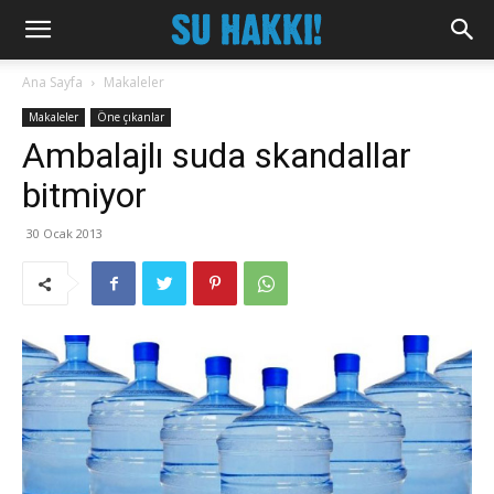
Ana Sayfa
Makaleler
Makaleler
Öne çıkanlar
Ambalajlı suda skandallar
bitmiyor
30 Ocak 2013