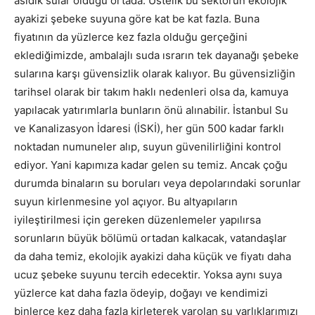
asidik sular olduğu ortada. Üstelik bu sektörün ekolojik
ayakizi şebeke suyuna göre kat be kat fazla. Buna
fiyatının da yüzlerce kez fazla olduğu gerçeğini
eklediğimizde, ambalajlı suda ısrarın tek dayanağı şebeke
sularına karşı güvensizlik olarak kalıyor. Bu güvensizliğin
tarihsel olarak bir takım haklı nedenleri olsa da, kamuya
yapılacak yatırımlarla bunların önü alınabilir. İstanbul Su
ve Kanalizasyon İdaresi (İSKİ), her gün 500 kadar farklı
noktadan numuneler alıp, suyun güvenilirliğini kontrol
ediyor. Yani kapımıza kadar gelen su temiz. Ancak çoğu
durumda binaların su boruları veya depolarındaki sorunlar
suyun kirlenmesine yol açıyor. Bu altyapıların
iyileştirilmesi için gereken düzenlemeler yapılırsa
sorunların büyük bölümü ortadan kalkacak, vatandaşlar
da daha temiz, ekolojik ayakizi daha küçük ve fiyatı daha
ucuz şebeke suyunu tercih edecektir. Yoksa aynı suya
yüzlerce kat daha fazla ödeyip, doğayı ve kendimizi
binlerce kez daha fazla kirleterek varolan su varlıklarımızı