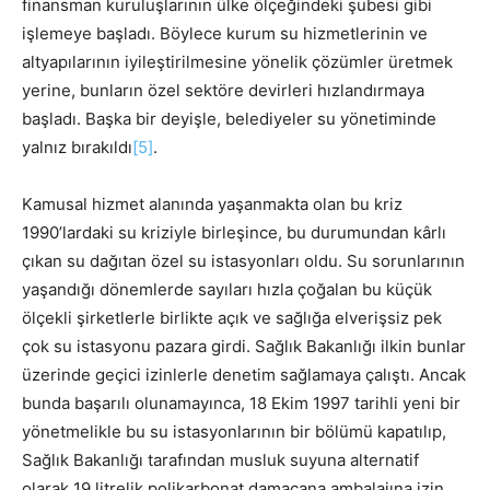
finansman kuruluşlarının ülke ölçeğindeki şubesi gibi
işlemeye başladı. Böylece kurum su hizmetlerinin ve
altyapılarının iyileştirilmesine yönelik çözümler üretmek
yerine, bunların özel sektöre devirleri hızlandırmaya
başladı. Başka bir deyişle, belediyeler su yönetiminde
yalnız bırakıldı
[5]
.
Kamusal hizmet alanında yaşanmakta olan bu kriz
1990’lardaki su kriziyle birleşince, bu durumundan kârlı
çıkan su dağıtan özel su istasyonları oldu. Su sorunlarının
yaşandığı dönemlerde sayıları hızla çoğalan bu küçük
ölçekli şirketlerle birlikte açık ve sağlığa elverişsiz pek
çok su istasyonu pazara girdi. Sağlık Bakanlığı ilkin bunlar
üzerinde geçici izinlerle denetim sağlamaya çalıştı. Ancak
bunda başarılı olunamayınca, 18 Ekim 1997 tarihli yeni bir
yönetmelikle bu su istasyonlarının bir bölümü kapatılıp,
Sağlık Bakanlığı tarafından musluk suyuna alternatif
olarak 19 litrelik polikarbonat damacana ambalajına izin