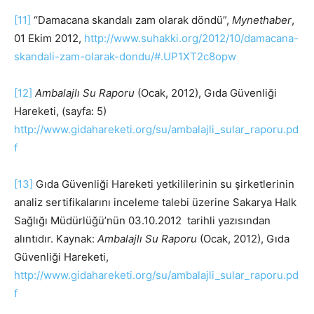
[11]
“Damacana skandalı zam olarak döndü”,
Mynethaber
,
01 Ekim 2012,
http://www.suhakki.org/2012/10/damacana-
skandali-zam-olarak-dondu/#.UP1XT2c8opw
[12]
Ambalajlı Su Raporu
(Ocak, 2012), Gıda Güvenliği
Hareketi, (sayfa: 5)
http://www.gidahareketi.org/su/ambalajli_sular_raporu.pd
f
[13]
Gıda Güvenliği Hareketi yetkililerinin su şirketlerinin
analiz sertifikalarını inceleme talebi üzerine Sakarya Halk
Sağlığı Müdürlüğü’nün 03.10.2012 tarihli yazısından
alıntıdır. Kaynak:
Ambalajlı Su Raporu
(Ocak, 2012), Gıda
Güvenliği Hareketi,
http://www.gidahareketi.org/su/ambalajli_sular_raporu.pd
f