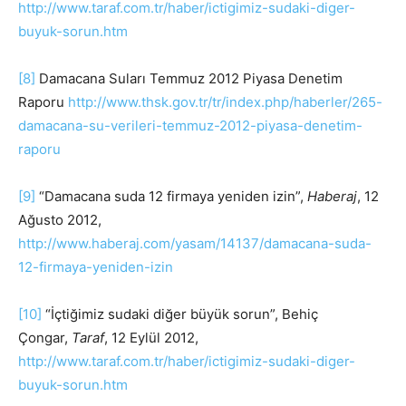
http://www.taraf.com.tr/haber/ictigimiz-sudaki-diger-
buyuk-sorun.htm
[8]
Damacana Suları Temmuz 2012 Piyasa Denetim
Raporu
http://www.thsk.gov.tr/tr/index.php/haberler/265-
damacana-su-verileri-temmuz-2012-piyasa-denetim-
raporu
[9]
“Damacana suda 12 firmaya yeniden izin”,
Haberaj
, 12
Ağusto 2012,
http://www.haberaj.com/yasam/14137/damacana-suda-
12-firmaya-yeniden-izin
[10]
“İçtiğimiz sudaki diğer büyük sorun”, Behiç
Çongar,
Taraf
, 12 Eylül 2012,
http://www.taraf.com.tr/haber/ictigimiz-sudaki-diger-
buyuk-sorun.htm