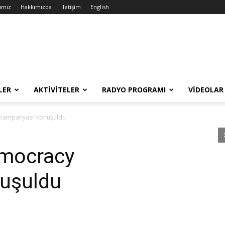
ımız
Hakkımızda
İletişim
English
LER
AKTIVITELER
RADYO PROGRAMI
VIDEOLAR
 Kampanyası’ konuşuldu
amocracy
uşuldu