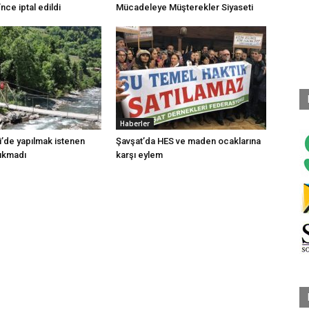
ce iptal edildi
Mücadeleye Müşterekler Siyaseti
Haberler
i’de yapılmak istenen
Şavşat’da HES ve maden ocaklarına
çıkmadı
karşı eylem