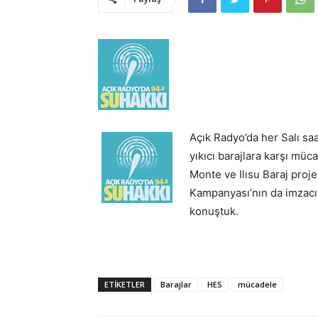
Açık Radyo’da her Salı sa
yıkıcı barajlara karşı mü
Monte ve Ilısu Baraj proj
Kampanyası’nın da imzacıl
konuştuk.
ETIKETLER
Barajlar
HES
mücadele