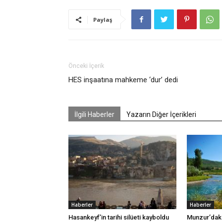
Paylaş
Önceki İçerik
HES inşaatına mahkeme ‘dur’ dedi
İlgili Haberler
Yazarın Diğer İçerikleri
Haberler
Haberler
Hasankeyf’in tarihi silüeti kayboldu
Munzur’daki