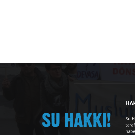
HA
Su H
tara
habe