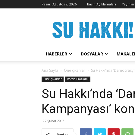
Pazar, Ağustos 9, 2026
Basın Açıklamaları
Yayınlar
Su
Hakkı
Kampanyası
HABERLER
DOSYALAR
MAKALE
Ana Sayfa
Öne çıkanlar
Su Hakkı’nda ‘Damocracy
Öne çıkanlar
Radyo Programı
Su Hakkı’nda ‘D
Kampanyası’ kon
27 Şubat 2013
Paylaş