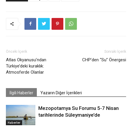
Önceki İçerik
Sonraki İçerik
Atlas Okyanusu’ndan
CHP’den “Su” Önergesi
Türkiye’deki kuraklık:
Atmosferde Olanlar
İlgili Haberler
Yazarın Diğer İçerikleri
Mezopotamya Su Forumu 5-7 Nisan
tarihlerinde Süleymaniye’de
Haberler