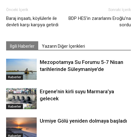
Önceki İçerik
Sonraki İçerik
Baraj inşaatı, köylülerle ile
BDP HES’in zararlarını Eroğlu’na
devleti karşı karşıya getirdi
sordu
İlgili Haberler
Yazarın Diğer İçerikleri
Mezopotamya Su Forumu 5-7 Nisan
tarihlerinde Süleymaniye’de
Haberler
Ergene’nin kirli suyu Marmara’ya
gelecek
Haberler
Urmiye Gölü yeniden dolmaya başladı
Haberler