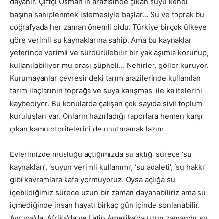
dayanır. Çiftçi Osman’ın arazisinde çıkan suyu kendi
başına sahiplenmek istemesiyle başlar… Su ve toprak bu
coğrafyada her zaman önemli oldu. Türkiye birçok ülkeye
göre verimli su kaynaklarına sahip. Ama bu kaynaklar
yeterince verimli ve sürdürülebilir bir yaklaşımla korunup,
kullanılabiliyor mu orası şüpheli… Nehirler, göller kuruyor.
Kurumayanlar çevresindeki tarım arazilerinde kullanılan
tarım ilaçlarının toprağa ve suya karışması ile kalitelerini
kaybediyor. Bu konularda çalışan çok sayıda sivil toplum
kuruluşları var. Onların hazırladığı raporlara hemen karşı
çıkan kamu otoritelerini de unutmamak lazım.
Evlerimizde musluğu açtığımızda su aktığı sürece ‘su
kaynakları’, ‘suyun verimli kullanımı’, ‘su adaleti’, ‘su hakkı’
gibi kavramlara kafa yormuyoruz. Oysa açlığa su
içebildiğimiz sürece uzun bir zaman dayanabiliriz ama su
içmediğinde insan hayatı birkaç gün içinde sonlanabilir.
Avrupa’da, Afrika’da ve Latin Amerika’da uzun zamandır su