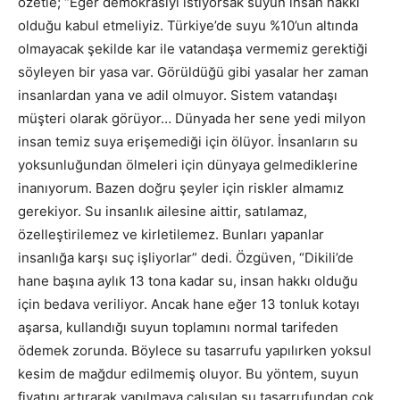
özetle; “Eğer demokrasiyi istiyorsak suyun insan hakkı
olduğu kabul etmeliyiz. Türkiye’de suyu %10’un altında
olmayacak şekilde kar ile vatandaşa vermemiz gerektiği
söyleyen bir yasa var. Görüldüğü gibi yasalar her zaman
insanlardan yana ve adil olmuyor. Sistem vatandaşı
müşteri olarak görüyor… Dünyada her sene yedi milyon
insan temiz suya erişemediği için ölüyor. İnsanların su
yoksunluğundan ölmeleri için dünyaya gelmediklerine
inanıyorum. Bazen doğru şeyler için riskler almamız
gerekiyor. Su insanlık ailesine aittir, satılamaz,
özelleştirilemez ve kirletilemez. Bunları yapanlar
insanlığa karşı suç işliyorlar” dedi. Özgüven, “Dikili’de
hane başına aylık 13 tona kadar su, insan hakkı olduğu
için bedava veriliyor. Ancak hane eğer 13 tonluk kotayı
aşarsa, kullandığı suyun toplamını normal tarifeden
ödemek zorunda. Böylece su tasarrufu yapılırken yoksul
kesim de mağdur edilmemiş oluyor. Bu yöntem, suyun
fiyatını artırarak yapılmaya çalışılan su tasarrufundan çok