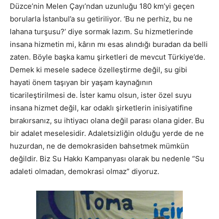
Düzce’nin Melen Çayı’ndan uzunluğu 180 km’yi geçen
borularla İstanbul’a su getiriliyor. ‘Bu ne perhiz, bu ne
lahana turşusu?’ diye sormak lazım. Su hizmetlerinde
insana hizmetin mi, kârın mı esas alındığı buradan da belli
zaten. Böyle başka kamu şirketleri de mevcut Türkiye’de.
Demek ki mesele sadece özelleştirme değil, su gibi
hayati önem taşıyan bir yaşam kaynağının
ticarileştirilmesi de. İster kamu olsun, ister özel suyu
insana hizmet değil, kar odaklı şirketlerin inisiyatifine
bırakırsanız, su ihtiyacı olana değil parası olana gider. Bu
bir adalet meselesidir. Adaletsizliğin olduğu yerde de ne
huzurdan, ne de demokrasiden bahsetmek mümkün
değildir. Biz Su Hakkı Kampanyası olarak bu nedenle “Su
adaleti olmadan, demokrasi olmaz” diyoruz.