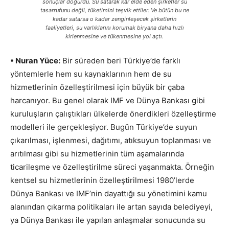
sonuçlar doğurdu. Su satarak kâr elde eden şirketler su
tasarrufunu değil, tüketimini teşvik ettiler. Ve bütün bu ne
kadar satarsa o kadar zenginleşecek şirketlerin
faaliyetleri, su varlıklarını korumak biryana daha hızlı
kirlenmesine ve tükenmesine yol açtı.
• Nuran Yüce:
Bir süreden beri Türkiye’de farklı
yöntemlerle hem su kaynaklarının hem de su
hizmetlerinin özelleştirilmesi için büyük bir çaba
harcanıyor. Bu genel olarak IMF ve Dünya Bankası gibi
kuruluşların çalıştıkları ülkelerde önerdikleri özelleştirme
modelleri ile gerçekleşiyor. Bugün Türkiye’de suyun
çıkarılması, işlenmesi, dağıtımı, atıksuyun toplanması ve
arıtılması gibi su hizmetlerinin tüm aşamalarında
ticarileşme ve özelleştirilme süreci yaşanmakta. Örneğin
kentsel su hizmetlerinin özelleştirilmesi 1980’lerde
Dünya Bankası ve IMF’nin dayattığı su yönetimini kamu
alanından çıkarma politikaları ile artan sayıda belediyeyi,
ya Dünya Bankası ile yapılan anlaşmalar sonucunda su