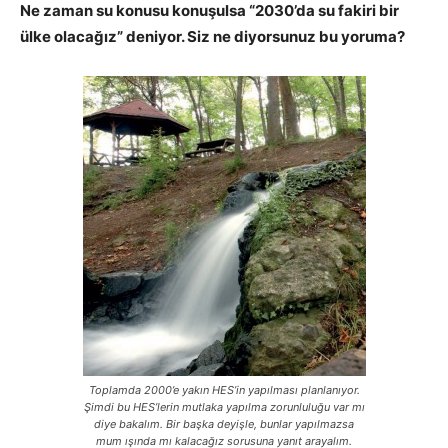
Ne zaman su konusu konuşulsa “2030’da su fakiri bir
ülke olacağız” deniyor. Siz ne diyorsunuz bu yoruma?
Toplamda 2000’e yakın HES’in yapılması planlanıyor.
Şimdi bu HES’lerin mutlaka yapılma zorunluluğu var mı
diye bakalım. Bir başka deyişle, bunlar yapılmazsa
mum ışında mı kalacağız sorusuna yanıt arayalım.