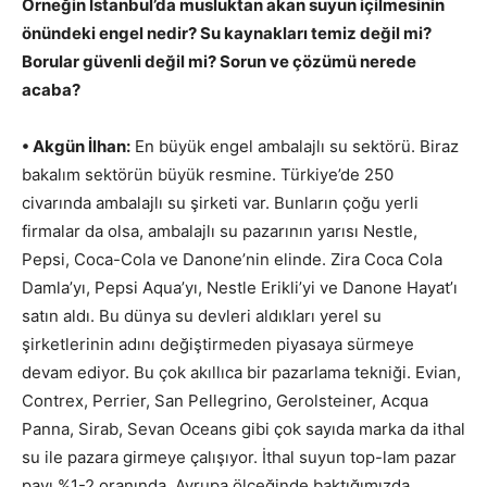
Örneğin İstanbul’da musluktan akan suyun içilmesinin
önündeki engel nedir? Su kaynakları temiz değil mi?
Borular güvenli değil mi? Sorun ve çözümü nerede
acaba?
• Akgün İlhan:
En büyük engel ambalajlı su sektörü. Biraz
bakalım sektörün büyük resmine. Türkiye’de 250
civarında ambalajlı su şirketi var. Bunların çoğu yerli
firmalar da olsa, ambalajlı su pazarının yarısı Nestle,
Pepsi, Coca-Cola ve Danone’nin elinde. Zira Coca Cola
Damla’yı, Pepsi Aqua’yı, Nestle Erikli’yi ve Danone Hayat’ı
satın aldı. Bu dünya su devleri aldıkları yerel su
şirketlerinin adını değiştirmeden piyasaya sürmeye
devam ediyor. Bu çok akıllıca bir pazarlama tekniği. Evian,
Contrex, Perrier, San Pellegrino, Gerolsteiner, Acqua
Panna, Sirab, Sevan Oceans gibi çok sayıda marka da ithal
su ile pazara girmeye çalışıyor. İthal suyun top-lam pazar
payı %1-2 oranında. Avrupa ölçeğinde baktığımızda,