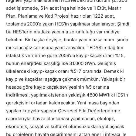
rağmen yapılmak istenen HES’lerdeki son durum şu: 205
adet işletmede, 514 adet inşa halinde ve il Etüt, Mastır
Plan, Planlama ve Kati Projesi hazır olan 1222 adet,
toplamda 2000’e yakın HES’in yapılması planlanıyor. Şimdi
bu HES’lerin mutlaka yapılma zorunluluğu var mı diye
bakalım. Bir başka deyişle, bunlar yapılmazsa mum ışında
mı kalacağız sorusuna yanıt arayalım. TEDAŞ’ın dağıtım
istatistik verilerine göre 2009’da kayıp-kaçak oranı %15,
bunun enerjideki karşılığı ise 31.000 GWh. Gelişmiş
ülkelerdeki kayıp-kaçak oranı %5-7 oranında. Demek ki
kayıp ve kaçakları aşağıya çekmek mümkün. Yaklaşık bir
hesaba göre kayıp kaçak seviyesinin %5 oranına
indirilmesi, yapılmak istenen yaklaşık 4800 MW’lık HES’in
gerekçisini ortadan kaldıracaktır. Yani masa başından
yapılan kopyala-yapıştır Çevresel Etki Değerlendirme
raporlarıyla, havza planlaması yapılmadan, ekolojik,
ekonomik, sosyal ve kültürel olumsuzluklara yol açacak
bu projelerin hayata geçirilmesini artan enerji ihtiyacı ile