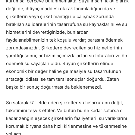
kurumsal çerçeve bulunmamakta. Suyu insan hakkı olarak
değil de, ihtiyaç maddesi olarak tanımladığınızda ve
şirketlerin veya şirket mantığı ile çalışmak zorunda
bırakılan su idarelerinin tasarrufuna su kaynaklarını ve su
hizmetlerini devrettiğinizde, bunlardan
faydalanabilmenizin tek koşulu vardır; parasını ödemek
zorundasınızdır. Şirketlere devredilen su hizmetlerinin
yarattığı sonuçlar bizim açımızda artan su faturaları ve ön
ödemeli su sayaçları oldu. Suyun şirketlerin elinde
ekonomik bir değer haline gelmesiyle su tasarrufunun
artacağı iddiası ise tam tersi sonuçlar doğurdu. Zaten
başka bir sonuç doğurması da beklenemezdi.
Su satarak kâr elde eden şirketler su tasarrufunu değil,
tüketimini teşvik ettiler. Ve bütün bu ne kadar satarsa o
kadar zenginleşecek şirketlerin faaliyetleri, su varlıklarını
korumak biryana daha hızlı kirlenmesine ve tükenmesine
yol açtı.