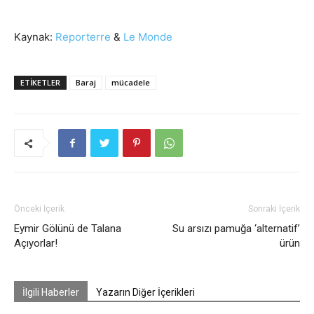
Kaynak:
Reporterre
&
Le Monde
ETIKETLER
Baraj
mücadele
Önceki İçerik
Sonraki İçerik
Eymir Gölünü de Talana
Su arsızı pamuğa ‘alternatif’
Açıyorlar!
ürün
İlgili Haberler
Yazarın Diğer İçerikleri