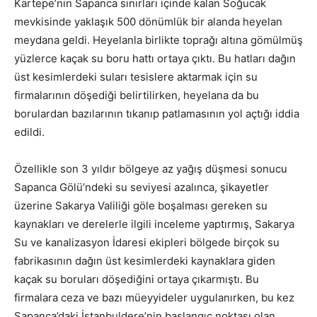
Kartepe’nin Sapanca sınırları içinde kalan Soğucak
mevkisinde yaklaşık 500 dönümlük bir alanda heyelan
meydana geldi. Heyelanla birlikte toprağı altına gömülmüş
yüzlerce kaçak su boru hattı ortaya çıktı.
Bu hatları dağın
üst kesimlerdeki suları tesislere aktarmak için su
firmalarının döşediği belirtilirken, heyelana da bu
borulardan bazılarının tıkanıp patlamasının yol açtığı iddia
edildi.
Özellikle son 3 yıldır bölgeye az yağış düşmesi sonucu
Sapanca Gölü’ndeki su seviyesi azalınca, şikayetler
üzerine Sakarya Valiliği göle boşalması gereken su
kaynakları ve derelerle ilgili inceleme yaptırmış, Sakarya
Su ve kanalizasyon İdaresi ekipleri bölgede birçok su
fabrikasının dağın üst kesimlerdeki kaynaklara giden
kaçak su boruları döşediğini ortaya çıkarmıştı. Bu
firmalara ceza ve bazı müeyyideler uygulanırken, bu kez
Sapanca’daki İstanbuldere’nin başlangıç noktası olan