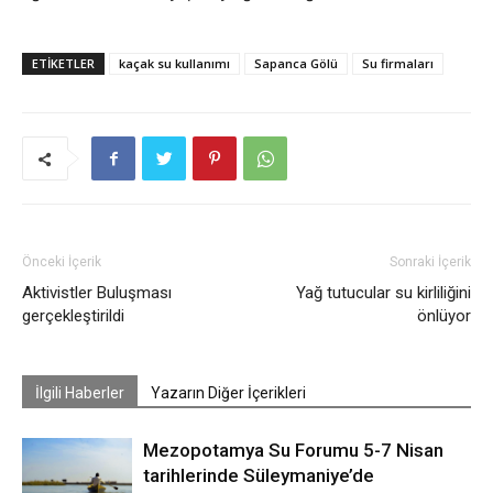
ETIKETLER
kaçak su kullanımı
Sapanca Gölü
Su firmaları
Önceki İçerik
Sonraki İçerik
Aktivistler Buluşması
Yağ tutucular su kirliliğini
gerçekleştirildi
önlüyor
İlgili Haberler
Yazarın Diğer İçerikleri
Mezopotamya Su Forumu 5-7 Nisan
tarihlerinde Süleymaniye’de