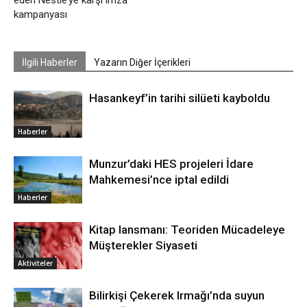
eden Nestlé’ye karşı imza
kampanyası
İlgili Haberler
Yazarın Diğer İçerikleri
Hasankeyf’in tarihi silüeti kayboldu
Haberler
Munzur’daki HES projeleri İdare
Mahkemesi’nce iptal edildi
Haberler
Kitap lansmanı: Teoriden Mücadeleye
Müşterekler Siyaseti
Aktiviteler
Bilirkişi Çekerek Irmağı’nda suyun