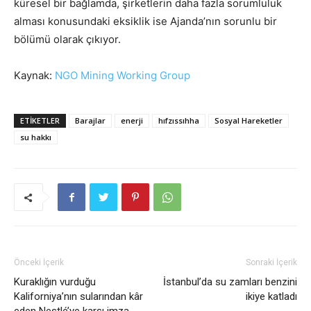
küresel bir bağlamda, şirketlerin daha fazla sorumluluk
alması konusundaki eksiklik ise Ajanda’nın sorunlu bir
bölümü olarak çıkıyor.
Kaynak:
NGO Mining Working Group
ETIKETLER
Barajlar
enerji
hıfzıssıhha
Sosyal Hareketler
su hakkı
Önceki İçerik
Sonraki İçerik
Kuraklığın vurduğu
İstanbul’da su zamları benzini
Kaliforniya’nın sularından kâr
ikiye katladı