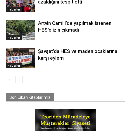
azaldığını tespit etti
Haberler
Artvin Camili’de yapılmak istenen
HES’e izin çıkmadı
Haberler
Şavşat’da HES ve maden ocaklarına
karşı eylem
Haberler
Son Çıkan Kitaplarımız