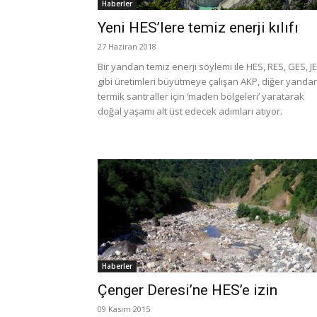
Haberler
Yeni HES’lere temiz enerji kılıfı
27 Haziran 2018
Bir yandan temiz enerji söylemi ile HES, RES, GES, J
gibi üretimleri büyütmeye çalışan AKP, diğer yanda
termik santraller için ‘maden bölgeleri’ yaratarak
doğal yaşamı alt üst edecek adımları atıyor.
Haberler
Çenger Deresi’ne HES’e izin
09 Kasım 2015