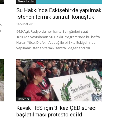
Öne çıkanlar
Su Hakkı’nda Eskişehir’de yapılmak
istenen termik santrali konuştuk
14 Şubat 2018
ES
n
94.9 Açık Radyo'da her hafta Salı günleri saat
16:00'da yayınlanan Su Hakkı Programı'nda bu hafta
Nuran Yüce, Dr. Akif Aladağ ile birlikte Eskişehir'de
yapılmak istenen termik santrali değerlendirdi.
Haberler
Kavak HES için 3. kez ÇED süreci
başlatılması protesto edildi