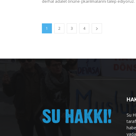
derhal adalet önüne çıkarılmalarını talep ediyoruz.
1
2
3
4
HA
Su H
tara
habe
yad