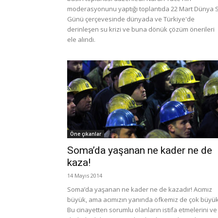
moderasyonunu yaptığı toplantıda 22 Mart Dünya 
Günü çerçevesinde dünyada ve Türkiye'de
derinleşen su krizi ve buna dönük çözüm önerileri
ele alındı.
Öne çıkanlar
Soma’da yaşanan ne kader ne de
kaza!
14 Mayıs 2014
Soma’da yaşanan ne kader ne de kazadır! Acımız
büyük, ama acımızın yanında öfkemiz de çok büyük
Bu cinayetten sorumlu olanların istifa etmelerini ve