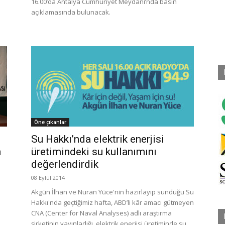
16.00’da Antalya Cumhuriyet Meydanı’nda basın
açıklamasında bulunacak.
Öne çıkanlar
Su Hakkı’nda elektrik enerjisi
n
üretimindeki su kullanımını
değerlendirdik
08 Eylül 2014
Akgün İlhan ve Nuran Yüce'nin hazırlayıp sunduğu Su
ı
Hakkı'nda geçtiğimiz hafta, ABD’li kâr amacı gütmeyen
CNA (Center for Naval Analyses) adlı araştırma
şirketinin yayınladığı, elektrik enerjisi üretiminde su