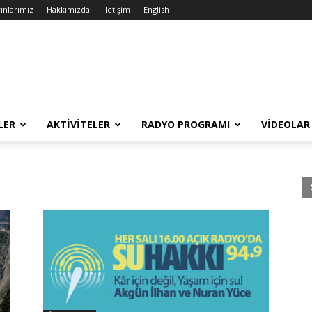
ınlarımız
Hakkımızda
İletişim
English
LER
AKTIVITELER
RADYO PROGRAMI
VIDEOLAR