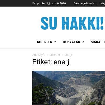
Perşembe, Ağustos 6, 2026
Basın Açıklamaları
Yay
Su
Hakkı
Kampanyası
HABERLER
DOSYALAR
MAKALE
Ana Sayfa
Etiketler
Enerji
Etiket: enerji