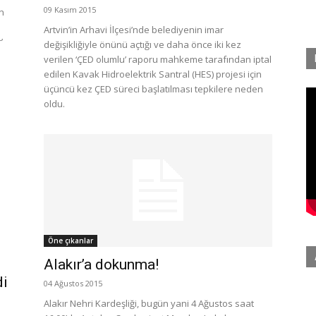
09 Kasım 2015
en
Artvin’in Arhavi İlçesi’nde belediyenin imar
’
değişikliğiyle önünü açtığı ve daha önce iki kez
verilen ‘ÇED olumlu’ raporu mahkeme tarafından iptal
edilen Kavak Hidroelektrik Santral (HES) projesi için
üçüncü kez ÇED süreci başlatılması tepkilere neden
oldu.
Öne çıkanlar
Alakır’a dokunma!
di
04 Ağustos 2015
Alakır Nehri Kardeşliği, bugün yani 4 Ağustos saat