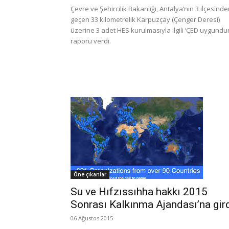
Çevre ve Şehircilik Bakanlığı, Antalya’nın 3 ilçesind
geçen 33 kilometrelik Karpuzçay (Çenger Deresi)
üzerine 3 adet HES kurulmasıyla ilgili ‘ÇED uygundur
raporu verdi.
Öne çıkanlar
Su ve Hıfzıssıhha hakkı 2015
Sonrası Kalkınma Ajandası’na gir
06 Ağustos 2015