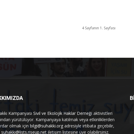
4 Sayfanın 1. Sayfası
KKIMIZDA
B
akkı Kampanyası
Sivil ve Ekolojik Haklar Derneği
aktivistleri
fından yürütülüyor. Kampanyaya katılmak veya etkinliklerden
rdar olmak için
bilgi@suhakki.org
adresiyle irtibata geçebilir,
a
suhakki@lists.riseup.net
iletişim listesine üye olabilirsiniz.