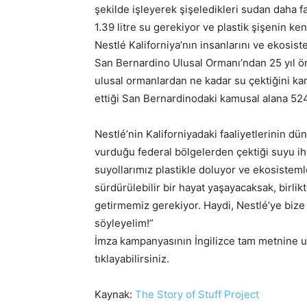
şekilde işleyerek şişeledikleri sudan daha faz
1.39 litre su gerekiyor ve plastik şişenin ke
Nestlé Kaliforniya’nın insanlarını ve ekosist
San Bernardino Ulusal Ormanı’ndan 25 yıl ön
ulusal ormanlardan ne kadar su çektiğini ka
ettiği San Bernardinodaki kamusal alana 52
Nestlé’nin Kaliforniyadaki faaliyetlerinin dü
vurduğu federal bölgelerden çektiği suyu ih
suyollarımız plastikle doluyor ve ekosiste
sürdürülebilir bir hayat yaşayacaksak, birl
getirmemiz gerekiyor. Haydi, Nestlé’ye biz
söyleyelim!”
İmza kampanyasının İngilizce tam metnine
tıklayabilirsiniz.
Kaynak:
The Story of Stuff Project