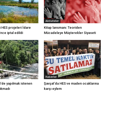
Aktiviteler
 HES projeleri İdare
Kitap lansmanı: Teoriden
ce iptal edildi
Mücadeleye Müşterekler Siyaseti
Haberler
i’de yapılmak istenen
Şavşat’da HES ve maden ocaklarına
çıkmadı
karşı eylem