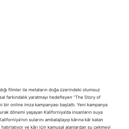
dığı filmler ile metaların doğa üzerindeki olumsuz
al farkındalık yaratmayı hedefleyen “The Story of
eni bir online imza kampanyası başlattı. Yeni kampanya
urak dönemi yaşayan Kaliforniya’da insanların suya
Kaliforniya’nın sularını ambalajlayıp kârına kâr katan
hatırlatıyor ve kârı için kamusal alanlardan su çekmeyi