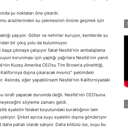
ında şu noktaları öne çıkardı:
kamu arazilerinden su çekmesinin önüne geçmek için
aklığı yaşıyor. Göller ve nehirler kuruyor, kentlerde su
dan bir çıkış yolu da bulunmuyor.
le başa çıkmaya çalışıyor fakat Nestlé’nin ambalajlama
 suyun korunması için yaptığı çağrılara Nestlé’nin yanıtı
tlé’nin Kuzey Amerika CEO’su Tim Brown’a yönelttiği,
i Kaliforniya dışına çıkaracak mısınız” şeklindeki
r. Aslında, eğer yapabilirsem Nestlé’nin Kaliforniyadaki
su israfı yapacak durumda değil. Nestlé’nin CEO’suna
meyeceğini söyleme zamanı geldi.
estlé eyaletin felaket boyutundaki kuraklığının tam
çekiyor. Şirket ayrıca suyu eyaletin dışına gönderiyor
t daha pahalı olarak satıyor. Daha kötüsü ise, suyu bu