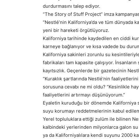
durdurmasını talep ediyor.
“The Story of Stuff Project” imza kampanyas
“Nestlé’nin Kaliforniya’da ve tüm dünyada 
yeni bir hareketi örgütlüyoruz.
Kaliforniya tarihinde kaydedilen en ciddi kur
karneye bağlanıyor ve kısa vadede bu durum
Kaliforniya sakinleri zorunlu su kesintileriy
fabrikaları tam kapasite çalışıyor. İnsanların
kayıtsızlık. Geçenlerde bir gazetecinin Nes
“Kuraklık şartlarında Nestlé’nin faaliyetlerin
sorusuna cevabı ne mi oldu? “Kesinlikle hayı
faaliyetlerini artırmayı düşünüyorum.”
Eyaletin kuruduğu bir dönemde Kaliforniya 
suyu korumayı reddetmelerinin kabul edile
Yerel topluluklara ettiği zulüm ile bilinen N
kalbindeki yerlerinden milyonlarca galon su 
ya da Kaliforniyalılara kendi suyunu 2000 ka