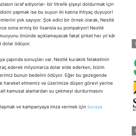
lasın israf ediyorlar- bir litrelik şişeyi doldurmak için
ndisini yapmak ise bu suyun iki katına ihtiyaç duyuyor!
emlerini yok sayıyor. Şok edici bir örnek olarak, Nestlé
ce sona ermiş bir lisansla su pompalıyor! Nestlé
muoyunu önünde açıklamayacak fakat şirket her yıl kâr
4 dolar ödüyor.
nya çapında sonuçları var. Nestlé kuraklık felaketinin
raç ederek milyonlarca dolar elde ederken, bizim
mlerimiz bunun bedelini ödüyor. Eğer bu gezegende
ikte hareket etmemiz ve üzerimize düşen görevi yerine
e ait kamusal alanlardan su çekmeyi durdurmasını
 ulaşmak ve kampanyaya imza vermek için
buraya