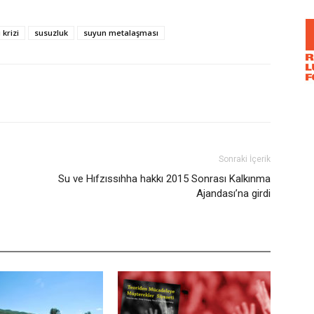
 krizi
susuzluk
suyun metalaşması
Sonraki İçerik
Su ve Hıfzıssıhha hakkı 2015 Sonrası Kalkınma
Ajandası’na girdi