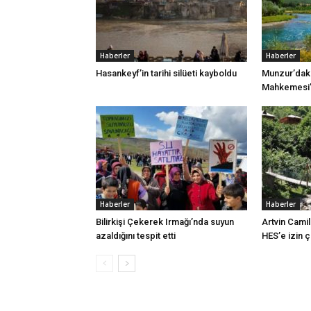
Haberler
Haberler
Hasankeyf’in tarihi silüeti kayboldu
Munzur’daki
Mahkemesi’n
Haberler
Haberler
Bilirkişi Çekerek Irmağı’nda suyun
Artvin Camil
azaldığını tespit etti
HES’e izin 