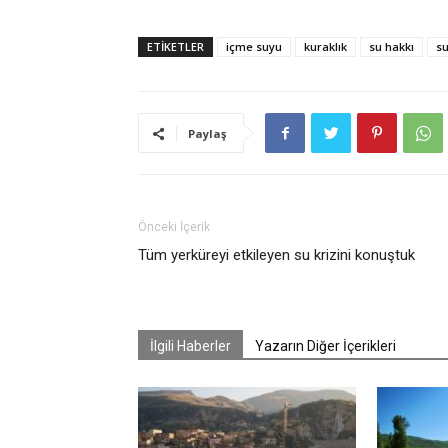
ETIKETLER
içme suyu
kuraklık
su hakkı
su
Paylaş
Önceki İçerik
Tüm yerküreyi etkileyen su krizini konuştuk
İlgili Haberler
Yazarın Diğer İçerikleri