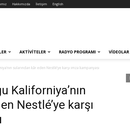
rımız
Hakkımızda
İletişim
English
LER
AKTIVITELER
RADYO PROGRAMI
VIDEOLAR
rniya’nın sularından kâr eden Nestlé’ye karşı imza kampanyası
u Kaliforniya’nın
en Nestlé’ye karşı
ı