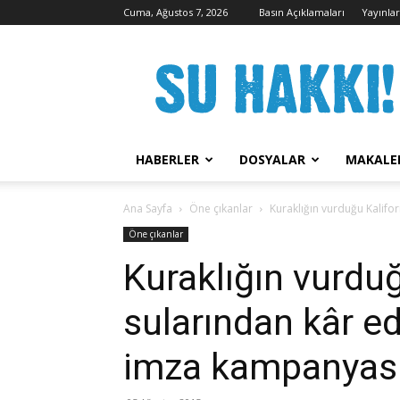
Cuma, Ağustos 7, 2026
Basın Açıklamaları
Yayınla
Su
Hakkı
Kampanyası
HABERLER
DOSYALAR
MAKALE
Ana Sayfa
Öne çıkanlar
Kuraklığın vurduğu Kalifo
Öne çıkanlar
Kuraklığın vurduğ
sularından kâr ed
imza kampanyas