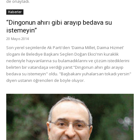
de onayladı.
Haberler
“Dingonun ahırı gibi arayıp bedava su
istemeyin”
20 Mayıs 2014
Son yerel seçimlerde Ak Parti'den 'Daima Millet, Daima Hizmet'
sloganı ile Belediye Başkanı Seçilen Doğan Ekici'nin kuraklık
nedeniyle hayvanlarına su bulamadıklarını ve çözüm istediklerini
belirten bir vatandaşa verdiği yanıt:"Dingonun ahırı gibi arayıp
bedava su istemeyin" oldu. "Başbakanı yuhalarsan tokadı yersin"
diyen ustanın öğrencileri de böyle oluyor.