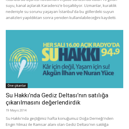
suyu, kanal açılarak Karadeniz’e boşaltılıyor. Uzmanlar, kuraklık
nedeniyle su sorunu yaşayan İstanbul'da bu göllerdeki suyun
analizleri yapıldıktan sonra yeniden kullanılabileceğini kaydetti.
Öne çıkanlar
Su Hakkı’nda Gediz Deltası’nın satılığa
çıkarılmasını değerlendirdik
19 Mayıs 2014
Su Hakkı'nda geçtiğimiz hafta konuğumuz Doğa Derneği'nden
Engin Yılmaz ile Ramsar alanı olan Gediz Deltası'nın satılığa