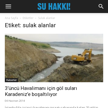
Ana Sayfa
Etiketler
Sulak alanlar
Etiket: sulak alanlar
Haberler
3’üncü Havalimanı için göl suları
Karadeniz’e boşaltılıyor
04 Haziran 2014
İstanbul’da üçüncü havalimanı inşaatı sahasında kalan 70 gölün