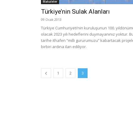
Makaleler
Türkiye’nin Sulak Alanları
09 Ocak 2013
Türkiye Cumhuriyeti’nin kuruluşunun 100. yıldönüm
olacak 2023 yılı hedeflerini duymayanınız yoktur. B
tarihe ithafen “milli gururumuzu” kabartacak projel
birbiri ardına ilan ediliyor.
1
2
3