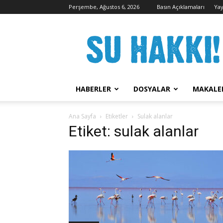
Perşembe, Ağustos 6, 2026
Basın Açıklamaları
Yay
Su
Hakkı
Kampanyası
HABERLER
DOSYALAR
MAKALE
Ana Sayfa
Etiketler
Sulak alanlar
Etiket: sulak alanlar