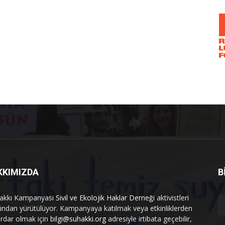
KKIMIZDA
B
akkı Kampanyası
Sivil ve Ekolojik Haklar Derneği
aktivistleri
fından yürütülüyor. Kampanyaya katılmak veya etkinliklerden
rdar olmak için
bilgi@suhakki.org
adresiyle irtibata geçebilir,