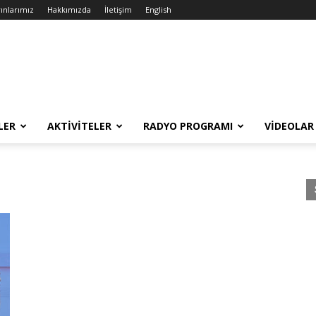
ınlarımız
Hakkımızda
İletişim
English
LER
AKTIVITELER
RADYO PROGRAMI
VIDEOLAR