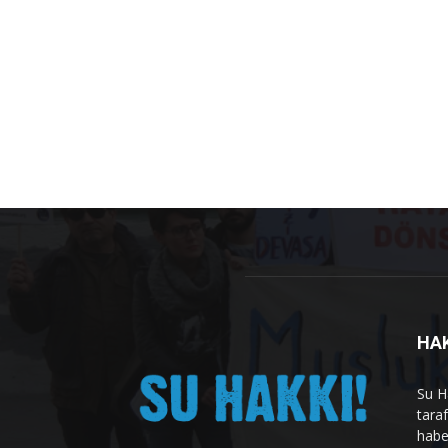
HA
Su H
tara
habe