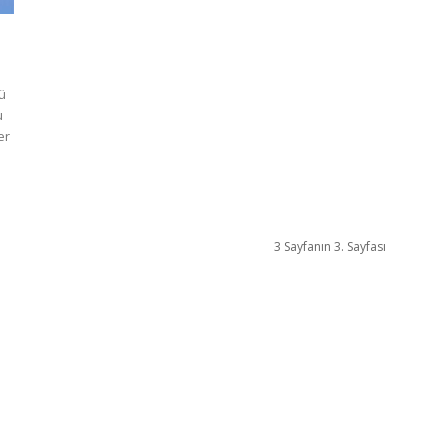
ü
u
er
3 Sayfanın 3. Sayfası