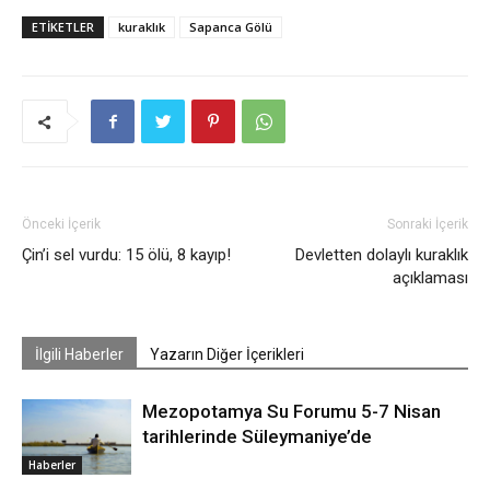
ETIKETLER
kuraklık
Sapanca Gölü
Önceki İçerik
Sonraki İçerik
Çin’i sel vurdu: 15 ölü, 8 kayıp!
Devletten dolaylı kuraklık
açıklaması
İlgili Haberler
Yazarın Diğer İçerikleri
Mezopotamya Su Forumu 5-7 Nisan
tarihlerinde Süleymaniye’de
Haberler