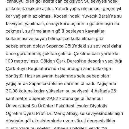
‘cansuyu’ olan göl adeta can çekişiyor. Su seviyesindeki
psikolojik eşik de aşıldı. Yeterli yağış olmaması, geçen yıl
kar yağışının az olması, Kocaeli’ndeki Yuvacık Barajı’na su
takviyesi yapılması, sanayi kuruluşlarının gölden aşırı su
çekmesi, su firmalarının gölü besleyen kaynakları
kullanması ve suyun bilinçsizce kullanılması gibi
sebeplerden dolayı Sapanca Gölü’ndeki su seviyesi daha
önce görülmemiş şekilde çekildi. Çekilme bazı yerlerde
100 metreyi aştı. Gölden Çark Deresi’ne deşarjın yapıldığı
Çark Suyu Regülatörü’nün bulunduğu alan bataklığa
dönüştü. Haziran ayının başlarında sele sebep olan
yağışlar da Sapanca Gölü’ne derman olmadı. Yağışlarla
30,08 kotuna kadar yükselen su seviyesi, 4 haftada 26
santimetre düşerek 29,82 kotuna geldi. İstanbul
Üniversitesi Su Ürünleri Fakültesi İçsular Biyolojisi
Öğretim Üyesi Prof. Dr. Meriç Albay, su seviyesindeki aşırı
düşüşün göl ekosisteminde uzun süreli dengesizlikler
oluşturduğunu söyledi. Albay şu bilgileri verdi: “Su