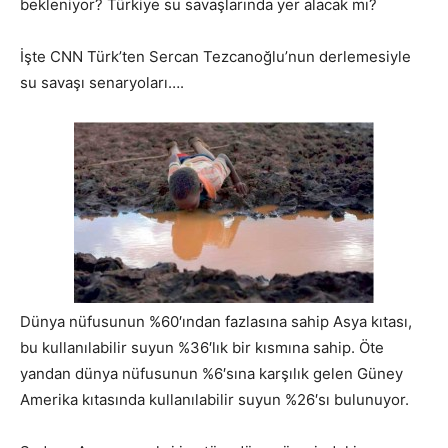
bekleniyor? Türkiye su savaşlarında yer alacak mı?
İşte CNN Türk’ten Sercan Tezcanoğlu’nun derlemesiyle
su savaşı senaryoları….
Dünya nüfusunun %60′ından fazlasına sahip Asya kıtası,
bu kullanılabilir suyun %36′lık bir kısmına sahip. Öte
yandan dünya nüfusunun %6′sına karşılık gelen Güney
Amerika kıtasında kullanılabilir suyun %26′sı bulunuyor.