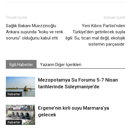
Önceki İçerik
Sonraki İçerik
Sağlık Bakanı Müezzinoğlu
Yeni Kıbrıs Partisi’nden
Ankara suyunda “koku ve renk
Türkiye’den getirilecek suyla
sorunu” olduğunu kabul etti
ilgili: Su, ticari mal değil, ekolojik
sistemin parçasıdır.
İlgili Haberler
Yazarın Diğer İçerikleri
Mezopotamya Su Forumu 5-7 Nisan
tarihlerinde Süleymaniye’de
Haberler
Ergene’nin kirli suyu Marmara’ya
gelecek
Haberler