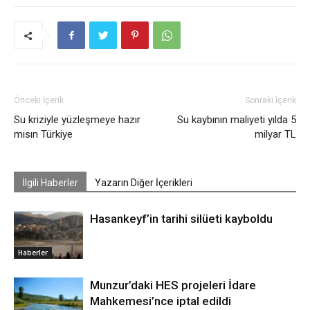
Önceki İçerik
Sonraki İçerik
Su kriziyle yüzleşmeye hazır
Su kaybının maliyeti yılda 5
mısın Türkiye
milyar TL
İlgili Haberler
Yazarın Diğer İçerikleri
Hasankeyf’in tarihi silüeti kayboldu
Haberler
Munzur’daki HES projeleri İdare
Mahkemesi’nce iptal edildi